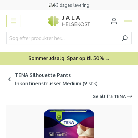
1-3 dages levering
vedindhold
Sommerudsalg: Spar op til 50% →
TENA Silhouette Pants
Inkontinenstrusser Medium (9 stk)
Se alt fra
TENA
Spring over billedgalleri