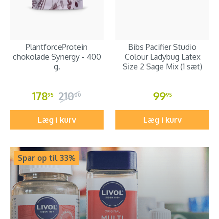
PlantforceProtein
Bibs Pacifier Studio
chokolade Synergy - 400
Colour Ladybug Latex
g.
Size 2 Sage Mix (1 sæt)
178
210
99
95
00
95
Læg i kurv
Læg i kurv
Spar op til 33%