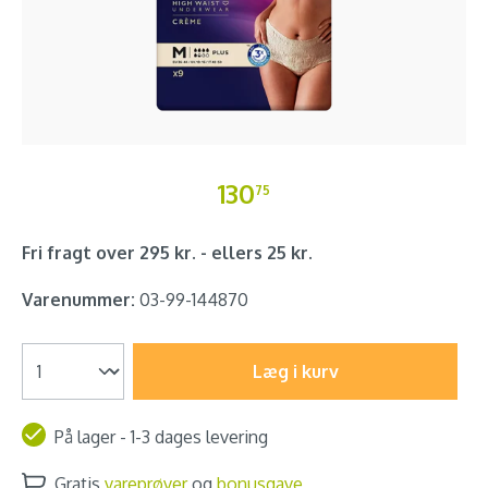
130
75
Fri fragt over 295 kr. - ellers 25 kr.
Varenummer:
03-99-144870
Læg i kurv
På lager - 1-3 dages levering
Gratis
vareprøver
og
bonusgave