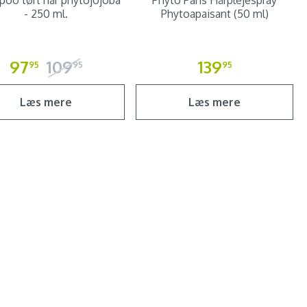
oo tørt hår phytojojoba
Phyto Paris Hårplejespray
- 250 ml.
Phytoapaisant (50 ml)
97
109
139
95
95
95
Læs mere
Læs mere