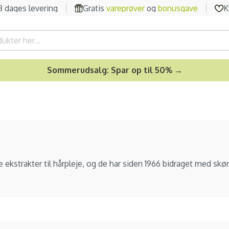
-3 dages levering
Gratis
vareprøver
og
bonusgave
K
Sommerudsalg: Spar op til 50% →
 ekstrakter til hårpleje, og de har siden 1966 bidraget med skønn