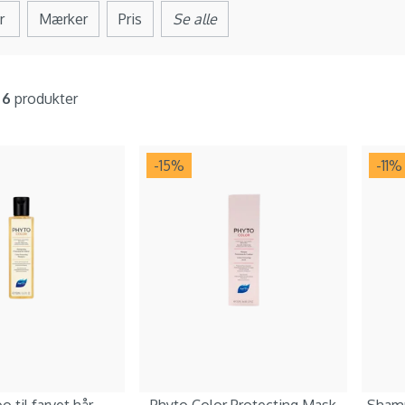
r
Mærker
Pris
Se alle
f
6
produkter
-15
%
-11
%