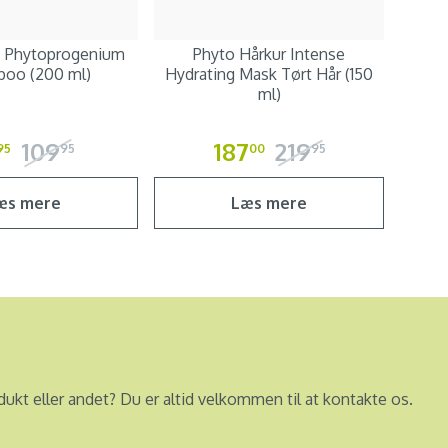
s Phytoprogenium
Phyto Hårkur Intense
oo (200 ml)
Hydrating Mask Tørt Hår (150
ml)
109
187
219
95
95
00
95
æs mere
Læs mere
dukt eller andet? Du er altid velkommen til at kontakte os.