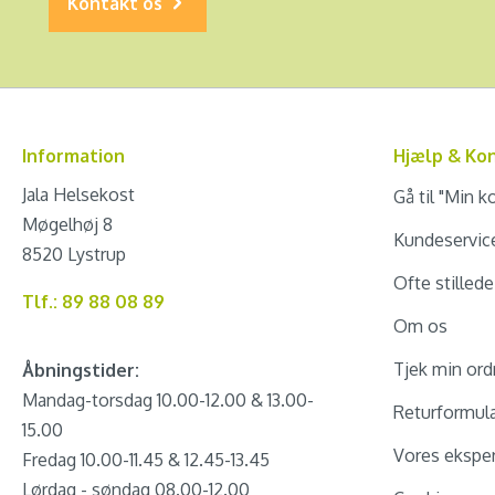
Kontakt os
Information
Hjælp & Ko
Jala Helsekost
Gå til "Min k
Møgelhøj 8
Kundeservic
8520 Lystrup
Ofte stilled
Tlf.: 89 88 08 89
Om os
Tjek min ord
Åbningstider:
Mandag-torsdag 10.00-12.00 & 13.00-
Returformul
15.00
Vores eksper
Fredag 10.00-11.45 & 12.45-13.45
Lørdag - søndag 08.00-12.00