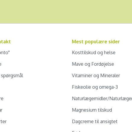
ntakt
Mest populære sider
onto"
Kosttilskud og helse
e
Mave og Fordøjelse
e spørgsmål
Vitaminer og Mineraler
Fiskeolie og omega-3
re
Naturlægemidler/Naturlæge
ar
Magnesium tilskud
ter
Dagcreme til ansigtet