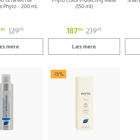
 til farvet hår
Phyto Color Protecting Mask
Shamp
s Phyto - 200 ml.
(150 ml)
5
129
187
219
95
95
00
95
æs mere
Læs mere
-15
%