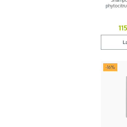
Shampoo
phytocitru
11
L
-16
%