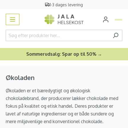
Gratis
vareprøver
o
vedindhold
Sommerudsalg: Spar op til 50% →
Økoladen
Økoladen er et bæredygtigt og økologisk
chokoladebrand, der producerer lækker chokolade med
fokus på kvalitet og etisk handel. Deres produkter er
lavet af naturlige ingredienser og er både sundere og
mere miljøvenlige end konventionel chokolade.