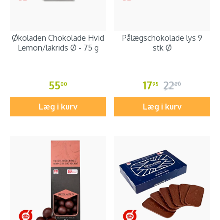
Økoladen Chokolade Hvid
Pålægschokolade lys 9
Lemon/lakrids Ø - 75 g
stk Ø
55
17
22
00
95
00
Læg i kurv
Læg i kurv