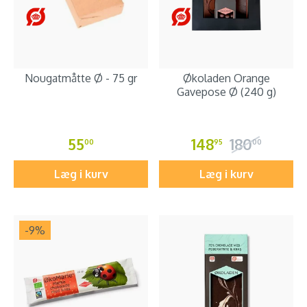
Nougatmåtte Ø - 75 gr
Økoladen Orange
Gavepose Ø (240 g)
55
148
180
00
95
00
Læg i kurv
Læg i kurv
-9
%