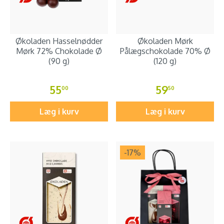
Økoladen Hasselnødder
Økoladen Mørk
Mørk 72% Chokolade Ø
Pålægschokolade 70% Ø
(90 g)
(120 g)
55
59
00
50
Læg i kurv
Læg i kurv
-17
%