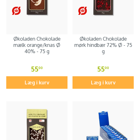
Økoladen Chokolade
Økoladen Chokolade
mælk orange/knas Ø
mørk hindbær 72% Ø - 75
40% - 75 g
g
55
55
00
00
Læg i kurv
Læg i kurv