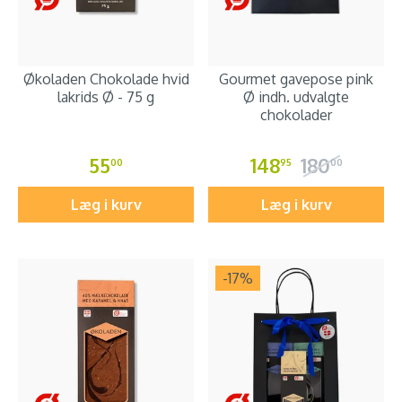
Økoladen Chokolade hvid
Gourmet gavepose pink
lakrids Ø - 75 g
Ø indh. udvalgte
chokolader
55
148
180
00
95
00
Læg i kurv
Læg i kurv
-17
%