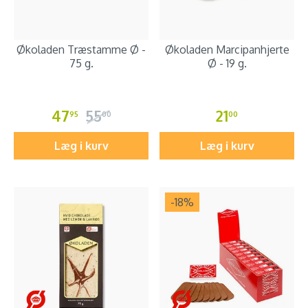
Økoladen Træstamme Ø -
Økoladen Marcipanhjerte
75 g.
Ø - 19 g.
47
55
21
95
00
00
Læg i kurv
Læg i kurv
-18
%