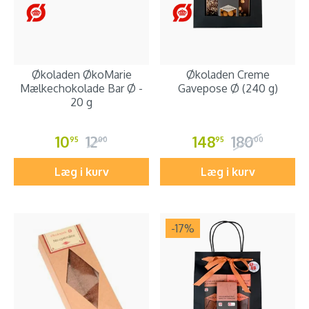
Økoladen ØkoMarie
Økoladen Creme
Mælkechokolade Bar Ø -
Gavepose Ø (240 g)
20 g
10
12
148
180
95
00
95
00
Læg i kurv
Læg i kurv
-17
%