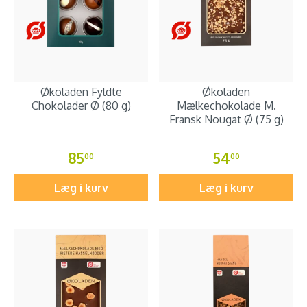
Økoladen Fyldte
Økoladen
Chokolader Ø (80 g)
Mælkechokolade M.
Fransk Nougat Ø (75 g)
85
54
00
00
Læg i kurv
Læg i kurv