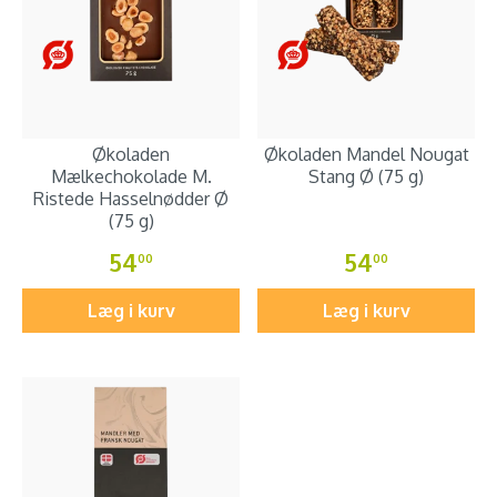
Økoladen
Økoladen Mandel Nougat
Mælkechokolade M.
Stang Ø (75 g)
Ristede Hasselnødder Ø
(75 g)
54
54
00
00
Læg i kurv
Læg i kurv