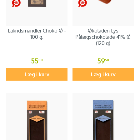
Lakridsmandler Choko Ø -
Økoladen Lys
100 g.
Pålægschokolade 41% Ø
(120 g)
55
59
00
50
Læg i kurv
Læg i kurv