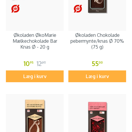
Økoladen ØkoMarie
Økoladen Chokolade
Mælkechokolade Bar
pebermynte/knas Ø 70%
Knas Ø - 20 g
(75 g)
10
12
55
95
00
00
Læg i kurv
Læg i kurv