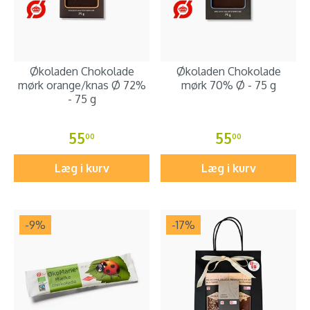
Økoladen Chokolade
Økoladen Chokolade
mørk orange/knas Ø 72%
mørk 70% Ø - 75 g
- 75 g
55
55
00
00
Læg i kurv
Læg i kurv
-9
%
-17
%