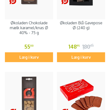
Økoladen Chokolade
Økoladen Blå Gavepose
mælk karamel/knas Ø
Ø (240 g)
40% - 75 g
55
148
180
00
95
00
Læg i kurv
Læg i kurv