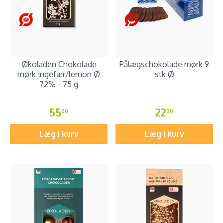
Økoladen Chokolade
Pålægschokolade mørk 9
mørk ingefær/lemon Ø
stk Ø
72% - 75 g
55
22
00
00
Læg i kurv
Læg i kurv