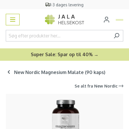
1-3 dages levering
vedindhold
Super Sale: Spar op til 40% →
New Nordic Magnesium Malate (90 kaps)
Se alt fra
New Nordic
Spring over billedgalleri
-36
%