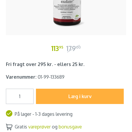
113
179
95
00
Fri fragt over 295 kr. - ellers 25 kr.
Varenummer:
01-99-133689
Læg i kurv
På lager - 1-3 dages levering
Gratis
vareprøver
og
bonusgave