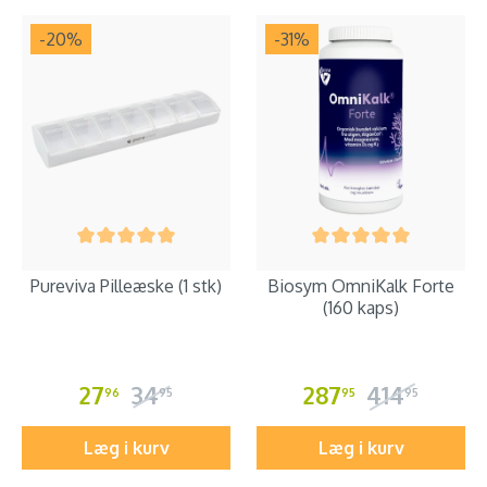
-20
%
-31
%
Pureviva Pilleæske (1 stk)
Biosym OmniKalk Forte
(160 kaps)
27
34
287
414
96
95
95
95
Læg i kurv
Læg i kurv