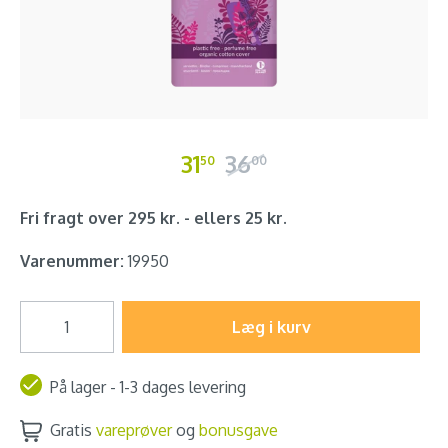
31
36
50
00
Fri fragt over 295 kr. - ellers 25 kr.
Varenummer:
19950
Læg i kurv
På lager - 1-3 dages levering
Gratis
vareprøver
og
bonusgave