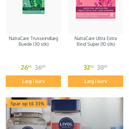
NatraCare Trusseindlæg
NatraCare Ultra Extra
Buede (30 stk)
Bind Super (10 stk)
26
36
32
38
95
00
50
00
Læg i kurv
Læg i kurv
Spar op til 33%