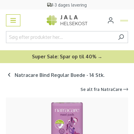
1-3 dages levering
vedindhold
Super Sale: Spar op til 40% →
Natracare Bind Regular Buede - 14 Stk.
Se alt fra
NatraCare
Spring over billedgalleri
-13
%