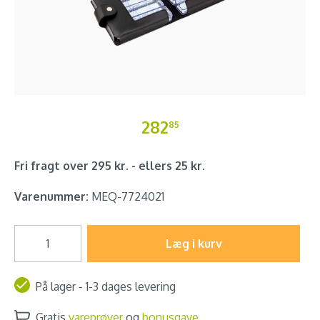
282
85
Fri fragt over 295 kr. - ellers 25 kr.
Varenummer:
MEQ-7724021
Læg i kurv
På lager - 1-3 dages levering
Gratis
vareprøver
og
bonusgave