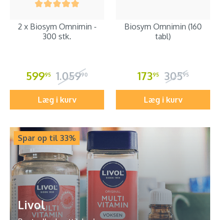
2 x Biosym Omnimin -
Biosym Omnimin (160
300 stk.
tabl)
599
1.059
173
305
95
90
95
95
Læg i kurv
Læg i kurv
Spar op til 33%
Livol