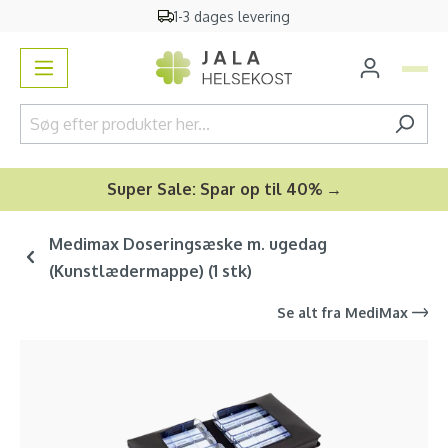
1-3 dages levering
vedindhold
Super Sale: Spar op til 40% →
Medimax Doseringsæske m. ugedag
(Kunstlædermappe) (1 stk)
Se alt fra
MediMax
Spring over billedgalleri