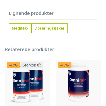
Lignende produkter
MediMax
Doseringsæsker
Relaterede produkter
-43
%
Storkøb 📦
-43
%