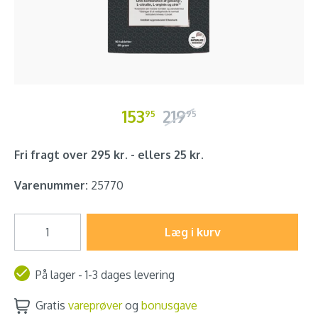
153
219
95
95
Fri fragt over 295 kr. - ellers 25 kr.
Varenummer:
25770
Læg i kurv
På lager - 1-3 dages levering
Gratis
vareprøver
og
bonusgave