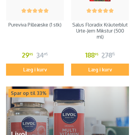
Pureviva Pilleæske (1 stk)
Salus Floradix Kräuterblut
Urte-Jern Mikstur (500
ml)
29
34
188
278
95
95
95
15
Læg i kurv
Læg i kurv
Spar op til 33%
Livol