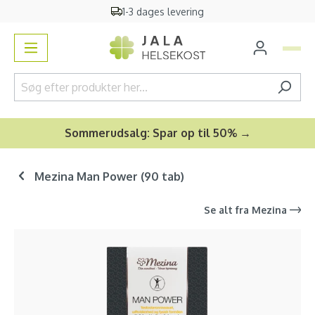
1-3 dages levering
vedindhold
Sommerudsalg: Spar op til 50% →
Mezina Man Power (90 tab)
Se alt fra
Mezina
Spring over billedgalleri
-30
%