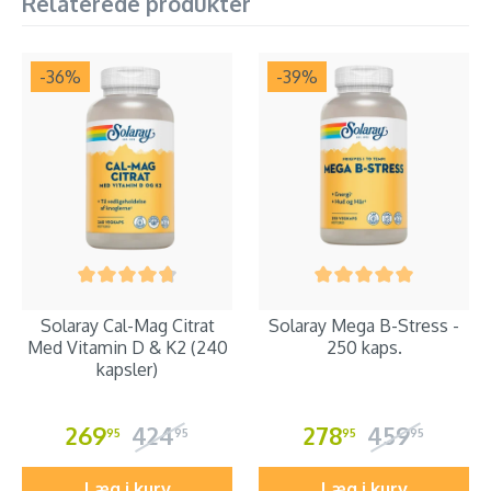
Relaterede produkter
-36
%
-39
%
Solaray Cal-Mag Citrat
Solaray Mega B-Stress -
Med Vitamin D & K2 (240
250 kaps.
kapsler)
269
424
278
459
95
95
95
95
Læg i kurv
Læg i kurv