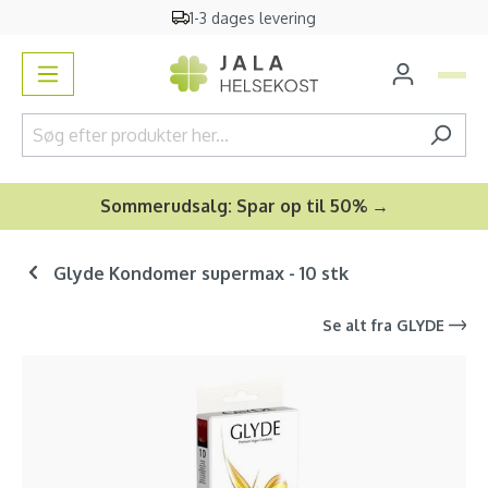
1-3 dages levering
vedindhold
Sommerudsalg: Spar op til 50% →
Glyde Kondomer supermax - 10 stk
Se alt fra
GLYDE
Spring over billedgalleri
-11
%