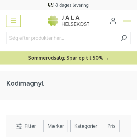
1-3 dages levering
vedindhold
Sommerudsalg: Spar op til 50% →
Kodimagnyl
Filter
Mærker
Kategorier
Pris
Se al