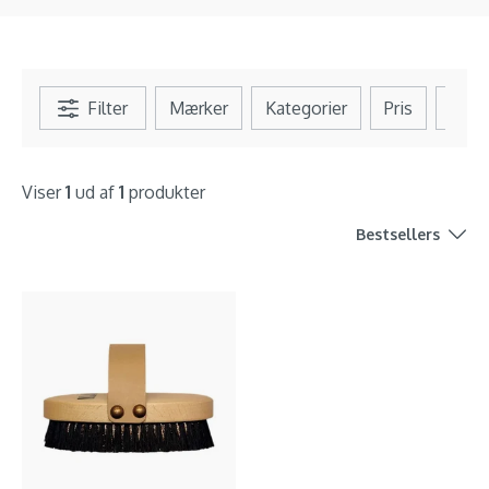
Filter
Mærker
Kategorier
Pris
Se al
Viser
1
ud af
1
produkter
Bestsellers