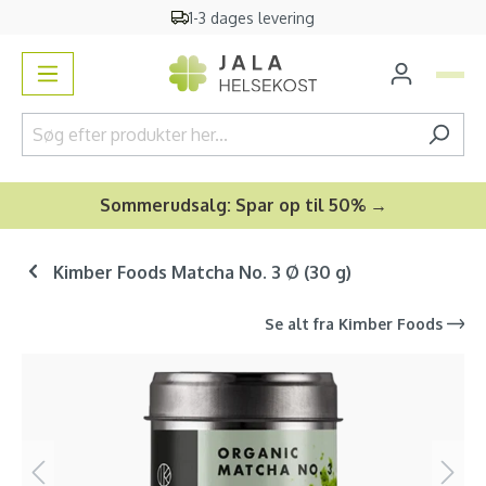
1-3 dages levering
vedindhold
Sommerudsalg: Spar op til 50% →
Kimber Foods Matcha No. 3 Ø (30 g)
Se alt fra
Kimber Foods
Spring over billedgalleri