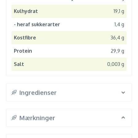
Kulhydrat
19,1 g
- heraf sukkerarter
1,4 g
Kostfibre
36,4 g
Protein
29,9 g
Salt
0,003 g
Ingredienser
Mærkninger