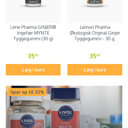
Lime Pharma GINJER®
Lemon Pharma
Ingefær MYNTE
Økologisk Orginal Ginjer
Tyggegummi (30 g)
Tyggegummi - 30 g.
35
35
00
00
Læg i kurv
Læg i kurv
Spar op til 33%