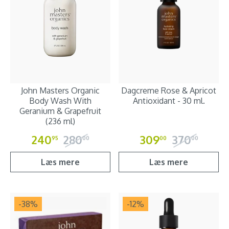
John Masters Organic
Dagcreme Rose & Apricot
Body Wash With
Antioxidant - 30 ml.
Geranium & Grapefruit
(236 ml)
240
280
309
370
95
00
00
00
Læs mere
Læs mere
-38
%
-12
%