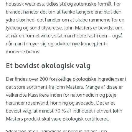
holistisk wellness, tidløs stil og autentiske formål. For
brandet handler det om at tænke længere end blot den
ydre skønhed; det handler om at skabe rammerne for en
lykkelig og sund tilværelse. John Masters er bevidst om,
at når en formel virker, skal man holde fast i den – også
når man fornyer sig og udvikler nye koncepter til
moderne behov.
Et bevidst økologisk valg
Der findes over 200 forskellige økologiske ingredienser i
det store sortiment fra John Masters. Mange af disse er
velkendte klassikere inden for naturmedicin og pleje,
herunder rosenvand, honning og avocado. Det er et
bevidst valg, at mindst 70 % af indholdet i ethvert John
Masters produkt skal være økologisk certificeret.
Ydeevnen af en ingrediens er nemlig højest i sin