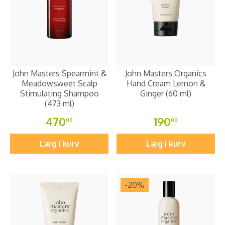
John Masters Spearmint &
John Masters Organics
Meadowsweet Scalp
Hand Cream Lemon &
Stimulating Shampoo
Ginger (60 ml)
(473 ml)
470
190
00
00
Læg i kurv
Læg i kurv
-20
%