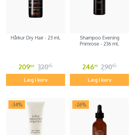
Hårkur Dry Hair - 23 ml.
Shampoo Evening
Primrose - 236 ml.
209
320
246
290
00
00
95
00
Læg i kurv
Læg i kurv
-34
%
-26
%