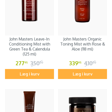
John Masters Leave-In
John Masters Organic
Conditioning Mist with
Toning Mist with Rose &
Green Tea & Calendula
Aloe (118 ml)
(125 ml)
277
350
339
410
95
00
95
00
Læg i kurv
Læg i kurv