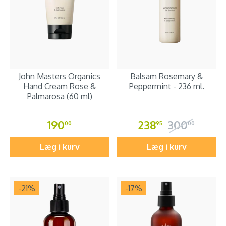
John Masters Organics
Balsam Rosemary &
Hand Cream Rose &
Peppermint - 236 ml.
Palmarosa (60 ml)
190
238
300
00
95
00
Læg i kurv
Læg i kurv
-21
%
-17
%