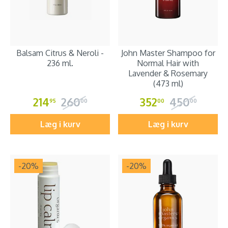
Balsam Citrus & Neroli -
John Master Shampoo for
236 ml.
Normal Hair with
Lavender & Rosemary
(473 ml)
214
260
352
450
95
00
00
00
Læg i kurv
Læg i kurv
-20
%
-20
%