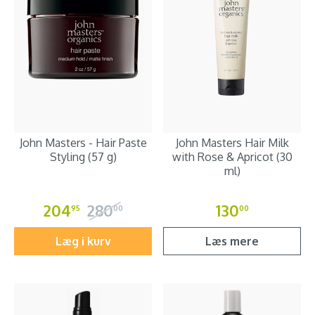
John Masters - Hair Paste
John Masters Hair Milk
Styling (57 g)
with Rose & Apricot (30
ml)
204
280
130
95
00
00
Læg i kurv
Læs mere