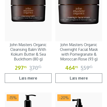
John Masters Organic
John Masters Organic
Cleansing Balm With
Overnight Facial Mask
Kokum Butter & Sea
with Pomegranate &
Buckthorn (80 g)
Moroccan Rose (93 g)
297
370
464
559
95
00
95
00
Læs mere
Læs mere
-15
%
-20
%