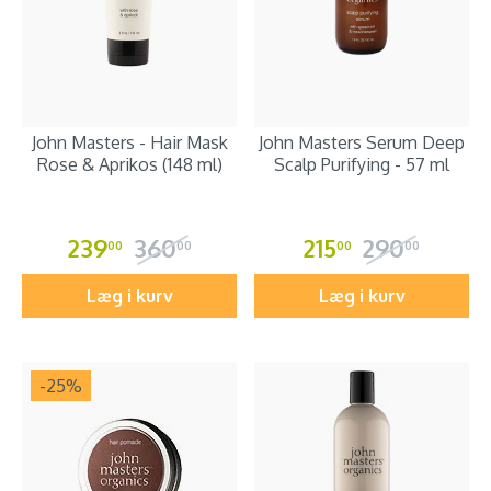
John Masters - Hair Mask
John Masters Serum Deep
Rose & Aprikos (148 ml)
Scalp Purifying - 57 ml
239
360
215
290
00
00
00
00
Læg i kurv
Læg i kurv
-25
%