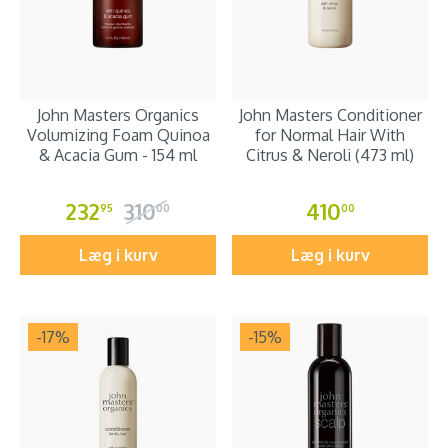
John Masters Organics
John Masters Conditioner
Volumizing Foam Quinoa
for Normal Hair With
& Acacia Gum - 154 ml
Citrus & Neroli (473 ml)
232
310
410
95
00
00
Læg i kurv
Læg i kurv
-17
%
-15
%