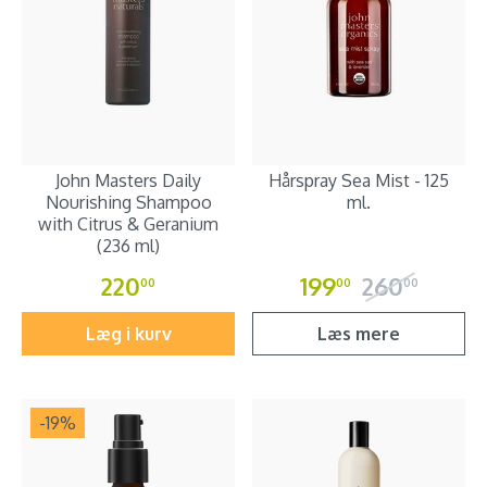
John Masters Daily
Hårspray Sea Mist - 125
Nourishing Shampoo
ml.
with Citrus & Geranium
(236 ml)
220
199
260
00
00
00
Læg i kurv
Læs mere
-19
%