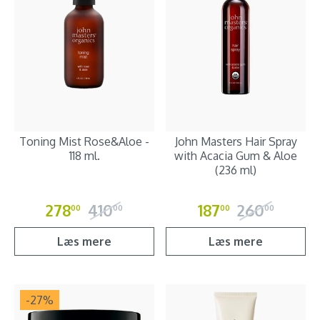
Toning Mist Rose&Aloe -
John Masters Hair Spray
118 ml.
with Acacia Gum & Aloe
(236 ml)
278
410
187
260
00
00
00
00
Læs mere
Læs mere
-27
%