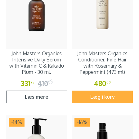
John Masters Organics
John Masters Organics
Intensive Daily Serum
Conditioner, Fine Hair
with Vitamin C & Kakadu
with Rosemary &
Plum - 30 ml.
Peppermint (473 ml)
331
410
480
95
00
00
Læs mere
Læg i kurv
-14
%
-16
%