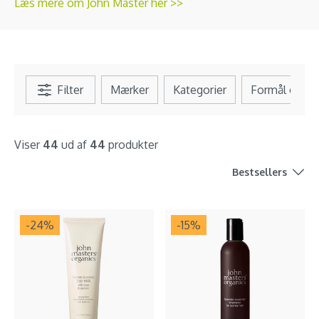
Læs mere om John Master her >>
Filter
Mærker
Kategorier
Formål og b
Viser
44
ud af
44
produkter
Bestsellers
-24
%
-15
%