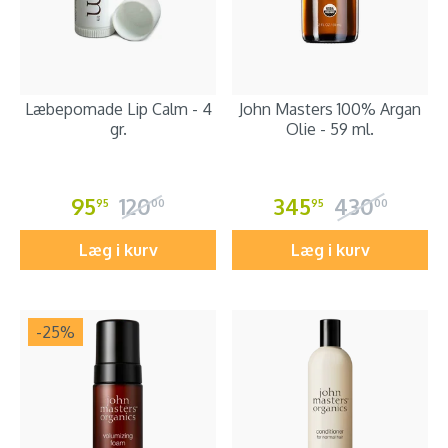
Læbepomade Lip Calm - 4
John Masters 100% Argan
gr.
Olie - 59 ml.
95
120
345
430
95
00
95
00
Læg i kurv
Læg i kurv
-25
%