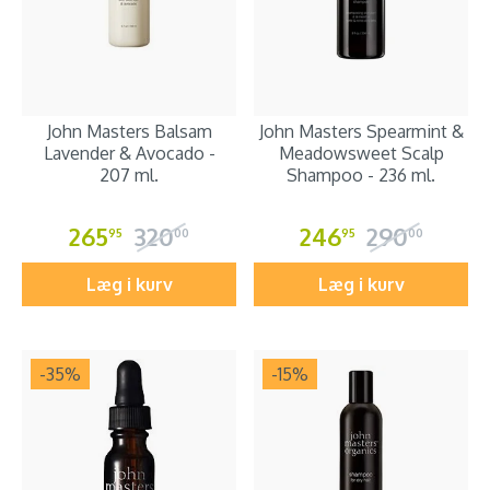
John Masters Balsam
John Masters Spearmint &
Lavender & Avocado -
Meadowsweet Scalp
207 ml.
Shampoo - 236 ml.
265
320
246
290
95
00
95
00
Læg i kurv
Læg i kurv
-35
%
-15
%