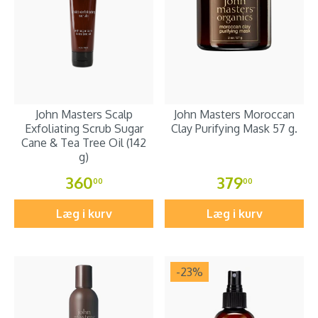
John Masters Scalp
John Masters Moroccan
Exfoliating Scrub Sugar
Clay Purifying Mask 57 g.
Cane & Tea Tree Oil (142
g)
360
379
00
00
Læg i kurv
Læg i kurv
-23
%