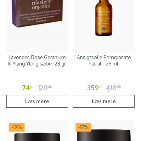
Lavender, Rose Geranium
Ansigtsolie Pomgranate
& Ylang Ylang sæbe 128 gr.
Facial - 29 ml.
74
120
359
410
00
00
95
00
Læs mere
Læs mere
-19
%
-17
%