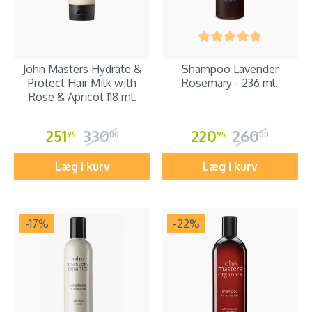
John Masters Hydrate &
Shampoo Lavender
Protect Hair Milk with
Rosemary - 236 ml.
Rose & Apricot 118 ml.
251
330
220
260
95
00
95
00
Læg i kurv
Læg i kurv
-17
%
-22
%