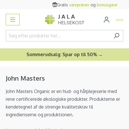
Gratis
vareprøver
og
bonusgave
vedindhold
Sommerudsalg: Spar op til 50% →
John Masters
John Masters Organic er en hud- og hårplejeserie med
rene certificerede økologiske produkter. Produkterne er
kendetegnet af de strenge kvalitetskrav til
ingredienserne og produktionen.