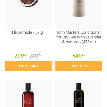
Hårpomade - 57 gr.
John Masters Conditioner
for Dry Hair with Lavender
& Avocado (473 ml)
209
280
540
95
00
00
Læg i kurv
Læg i kurv