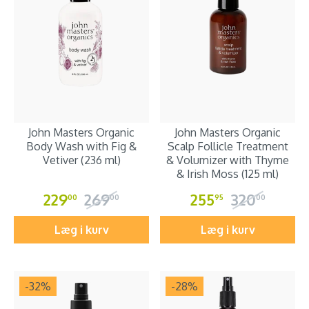
John Masters Organic
John Masters Organic
Body Wash with Fig &
Scalp Follicle Treatment
Vetiver (236 ml)
& Volumizer with Thyme
& Irish Moss (125 ml)
229
269
255
320
00
00
95
00
Læg i kurv
Læg i kurv
-32
%
-28
%