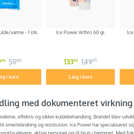
lde/varme - 1 stk.
Ice Power Arthro 60 gr.
Ice
9
59
133
149
95
50
95
95
g i kurv
Læg i kurv
ndling med dokumenteret virkning
rne, effektiv og sikker kuldebehandling. Brandet blev udviklet
il smertelindring og restitution. Ice Power har specialiseret sig 
sportsudøvere, aktive personer og til brug i hjemmet. Med fok