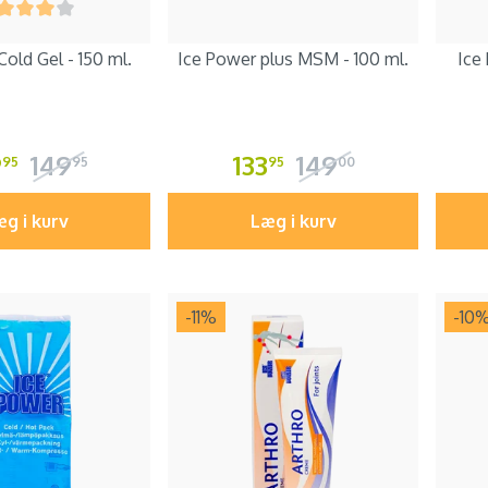
old Gel - 150 ml.
Ice Power plus MSM - 100 ml.
Ice
9
149
133
149
95
95
95
00
g i kurv
Læg i kurv
-11
%
-10