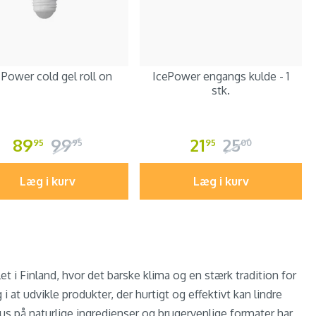
 Power cold gel roll on
IcePower engangs kulde - 1
stk.
89
99
21
25
95
95
95
00
Læg i kurv
Læg i kurv
 i Finland, hvor det barske klima og en stærk tradition for
i at udvikle produkter, der hurtigt og effektivt kan lindre
us på naturlige ingredienser og brugervenlige formater har