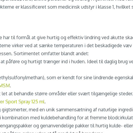
rne er klassificeret som medicinsk udstyr i klasse 1, hvilket s
e har til formål at give hurtig og effektiv lindring ved akutte s
rne virker ved at sænke temperaturen i det beskadigede væv me
ssen. Sortimentet omfatter blandt andet:
 at påføre og hurtigt trænger ind i huden. Ideel til daglig br
thylsulfonylmethan), som er kendt for sine lindrende egenskab
 MSM
.
t let at behandle større områder eller svært tilgængelige steder.
er Sport Spray 125 ml
.
 og gigtsmerter, med en unik sammensætning af naturlige ingredi
 i kombination med kuldebehandling for at fremme blodcirkula
 engangspakker og genanvendelige pakker til hurtig kulde- elle