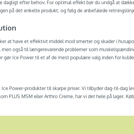
e dagligt efter behov. For optimal effekt bør du undgå at dæ
gen på det enkelte produkt, og følg de anbefalede retningslinje
ution
ker at have et effektivt middel mod smerter og skader i husapo
ag, men også til længerevarende problemer som muskelspænding
r gør Ice Power til et af de mest populære valg inden for kuld
ce Power-produkter til skarpe priser. Vi tilbyder dag-til-dag le
 som PLUS MSM eller Arthro Creme, har vi det hele på lager. Kø