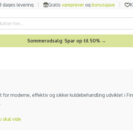
-3 dages levering
Gratis
vareprøver
og
bonusgave
K
Sommerudsalg: Spar op til 50% →
 for moderne, effektiv og sikker kuldebehandling udviklet i Finl
.
u skal vide