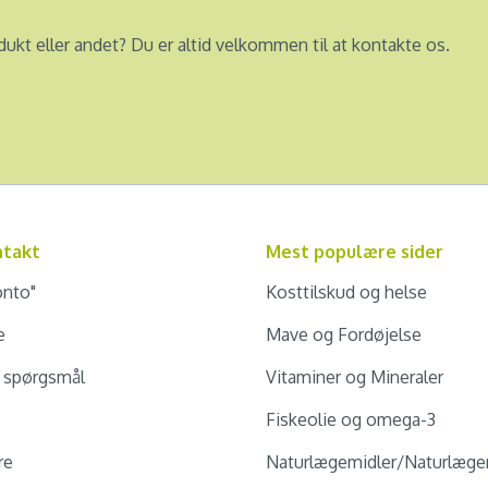
dukt eller andet? Du er altid velkommen til at kontakte os.
ntakt
Mest populære sider
onto"
Kosttilskud og helse
e
Mave og Fordøjelse
e spørgsmål
Vitaminer og Mineraler
Fiskeolie og omega-3
re
Naturlægemidler/Naturlæge