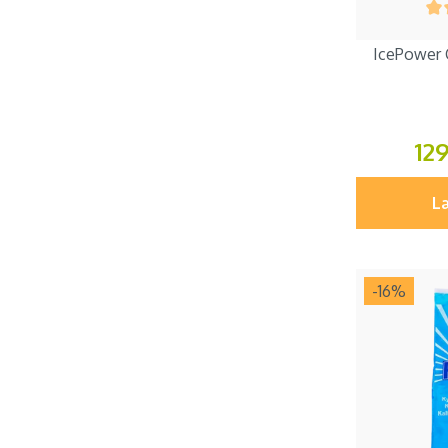
IcePower C
12
Læ
-16
%