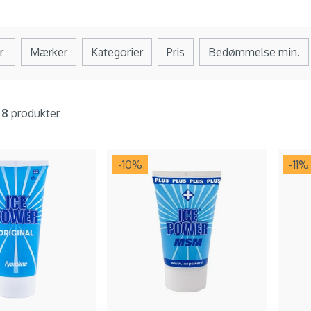
r
Mærker
Kategorier
Pris
Bedømmelse min.
f
8
produkter
-10
%
-11
%