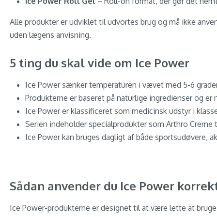
Ice Power Roll Gel
– Roll-on format, der gør det nemt
Alle produkter er udviklet til udvortes brug og må ikke anven
uden lægens anvisning.
5 ting du skal vide om Ice Power
Ice Power sænker temperaturen i vævet med 5-6 grade
Produkterne er baseret på naturlige ingredienser og er
Ice Power er klassificeret som medicinsk udstyr i klasse 
Serien indeholder specialprodukter som Arthro Creme ti
Ice Power kan bruges dagligt af både sportsudøvere, a
Sådan anvender du Ice Power korrek
Ice Power-produkterne er designet til at være lette at bruge