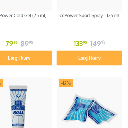
 Power Cold Gel (75 ml)
IcePower Sport Spray - 125 ml.
79
89
133
149
95
95
95
95
Læg i kurv
Læg i kurv
%
-12
%