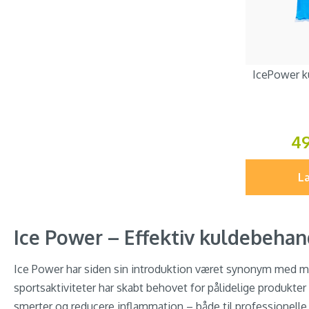
IcePower ku
4
Læ
Ice Power – Effektiv kuldebeha
Ice Power har siden sin introduktion været synonym med mode
sportsaktiviteter har skabt behovet for pålidelige produkter t
smerter og reducere inflammation – både til professionelle 