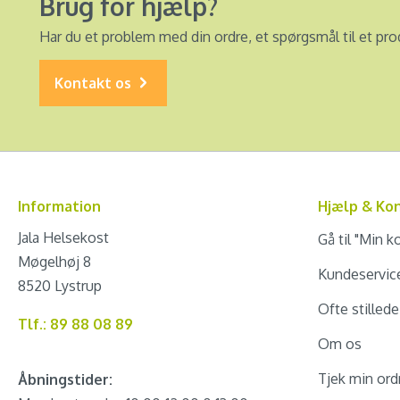
Brug for hjælp?
Har du et problem med din ordre, et spørgsmål til et pro
Kontakt os
Information
Hjælp & Ko
Jala Helsekost
Gå til "Min k
Møgelhøj 8
Kundeservic
8520 Lystrup
Ofte stilled
Tlf.: 89 88 08 89
Om os
Tjek min ord
Åbningstider: