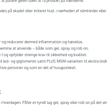
 at påføre gelen uden at få produkt på hænderne.
des på skadet eller irriteret hud, i nærheden af slimhinder elle
r og reducerer dermed inflammation og hævelse.
 nemme at anvende – både som gel, spray og roll-on.
1 og opfylder strenge krav til sikkerhed og kvalitet.
l led- og gigtsmerter samt PLUS MSM-varianten til ekstra lindr
ktive personer og som en del af husapoteket.
t
 i hverdagen. Påfør et tyndt lag gel, spray eller roll-on på det