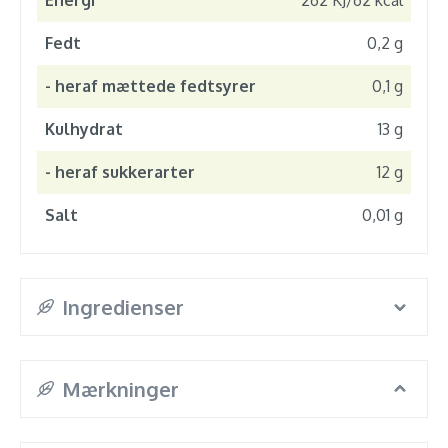
Energi
262 KJ/62 kcal
Fedt
0,2 g
- heraf mættede fedtsyrer
0,1 g
Kulhydrat
13 g
- heraf sukkerarter
12 g
Salt
0,01 g
Ingredienser
Mærkninger