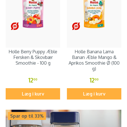
Holle Berry Puppy Æble
Holle Banana Lama
Fersken & Skovbær
Banan Æble Mango &
Smoothie - 100 g
Aprikos Smoothie Ø (100
g)
12
12
00
00
Læg i kurv
Læg i kurv
Spar op til 33%