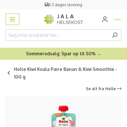
1-3 dages levering
vedindhold
Sommerudsalg: Spar op til 50% →
Holle Kiwi Koala Pære Banan & Kiwi Smoothie -
100 g
Se alt fra
Holle
Spring over billedgalleri