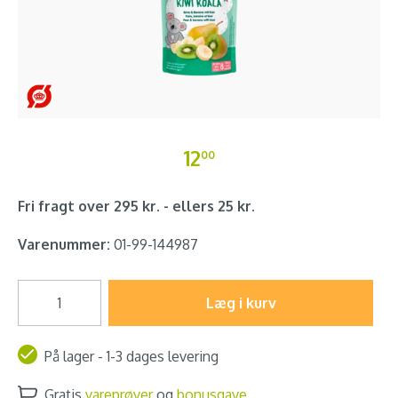
12
00
Fri fragt over 295 kr. - ellers 25 kr.
Varenummer:
01-99-144987
Læg i kurv
På lager - 1-3 dages levering
Gratis
vareprøver
og
bonusgave