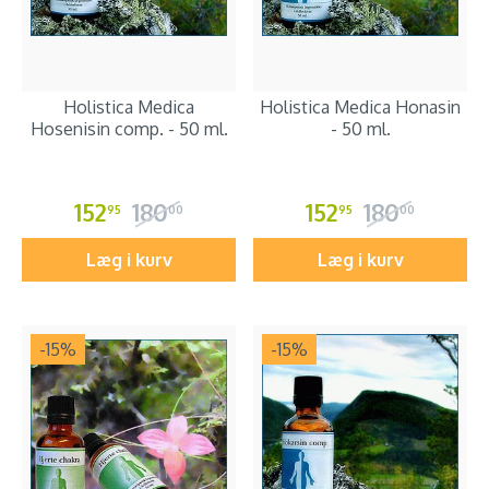
Holistica Medica
Holistica Medica Honasin
Hosenisin comp. - 50 ml.
- 50 ml.
152
180
152
180
95
00
95
00
Læg i kurv
Læg i kurv
-15
%
-15
%