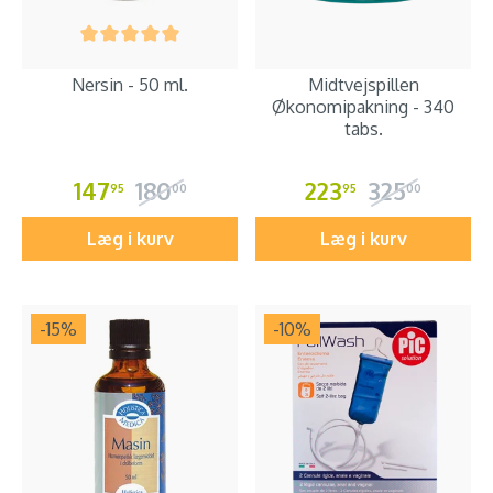
Nersin - 50 ml.
Midtvejspillen
Økonomipakning - 340
tabs.
147
180
223
325
95
00
95
00
Læg i kurv
Læg i kurv
-15
%
-10
%