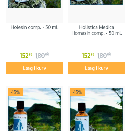
Holesin comp. - 50 ml.
Holistica Medica
Homasin comp. - 50 ml.
152
180
152
180
95
00
95
00
Læg i kurv
Læg i kurv
-15
%
-15
%