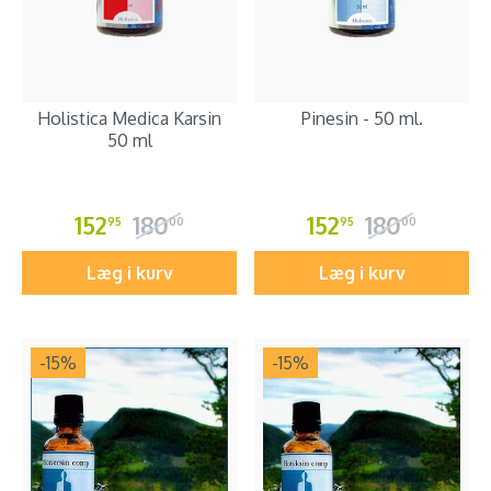
Holistica Medica Karsin
Pinesin - 50 ml.
50 ml
152
180
152
180
95
00
95
00
Læg i kurv
Læg i kurv
-15
%
-15
%