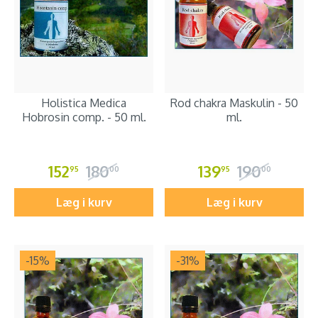
Holistica Medica
Rod chakra Maskulin - 50
Hobrosin comp. - 50 ml.
ml.
152
180
139
190
95
00
95
00
Læg i kurv
Læg i kurv
-15
%
-31
%