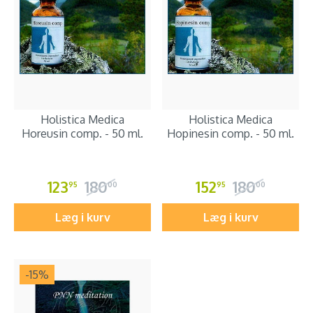
Holistica Medica
Holistica Medica
Horeusin comp. - 50 ml.
Hopinesin comp. - 50 ml.
123
180
152
180
95
00
95
00
Læg i kurv
Læg i kurv
-15
%