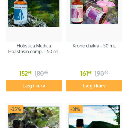
Holistica Medica
Krone chakra - 50 ml.
Hoastasin comp. - 50 ml.
152
180
161
190
95
00
95
00
Læg i kurv
Læg i kurv
-35
%
-31
%