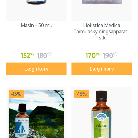
Masin - 50 ml.
Holistica Medica
Tarmudskylningsapparat -
1 stk.
152
180
170
190
95
00
95
00
Læg i kurv
Læg i kurv
-15
%
-15
%