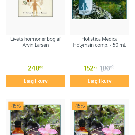
Livets hormoner bog af
Holistica Medica
Arvin Larsen
Holymsin comp. - 50 ml.
248
152
180
00
95
00
Læg i kurv
Læg i kurv
-15
%
-15
%