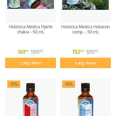
Holistica Medica Hjerte
Holistica Medica Hokarsin
chakra - 50 ml.
comp. - 50 ml.
161
190
152
180
95
00
95
00
Læg i kurv
Læg i kurv
-15
%
-15
%