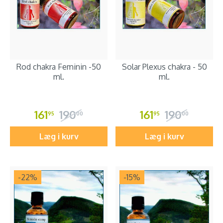
Rod chakra Feminin -50
Solar Plexus chakra - 50
ml.
ml.
161
190
161
190
95
00
95
00
Læg i kurv
Læg i kurv
-22
%
-15
%