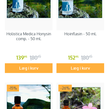
Holistica Medica Honysin
Hoinflasin - 50 ml.
comp. - 50 ml.
139
180
152
180
95
00
95
00
Læg i kurv
Læg i kurv
-15
%
-26
%