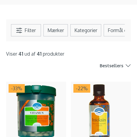
Filter
Mærker
Kategorier
Formål og b
Viser
41
ud af
41
produkter
Bestsellers
-33
%
-22
%