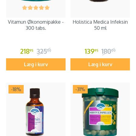
Vitamun Økonomipakke -
Holistica Medica Infeksin
300 tabs.
50 ml
218
325
139
180
95
00
95
00
Læg i kurv
Læg i kurv
-18
%
-31
%