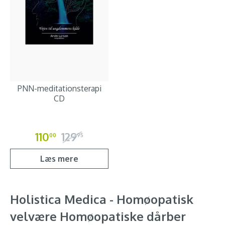
PNN-meditationsterapi
CD
110
129
00
95
Læs mere
Holistica Medica - Homøopatisk
velvære Homøopatiske dårber