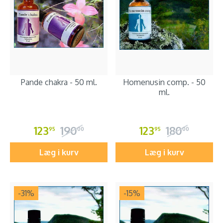
Pande chakra - 50 ml.
Homenusin comp. - 50
ml.
123
190
123
180
95
00
95
00
Læg i kurv
Læg i kurv
-31
%
-15
%