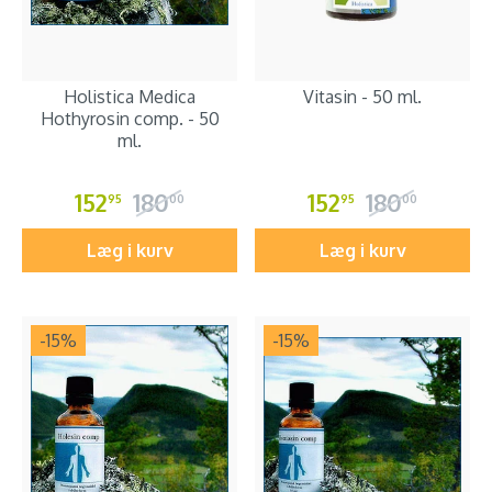
Holistica Medica
Vitasin - 50 ml.
Hothyrosin comp. - 50
ml.
152
180
152
180
95
00
95
00
Læg i kurv
Læg i kurv
-15
%
-15
%