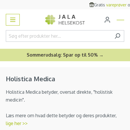
Gratis
vareprøver
og
bonusgave
vedindhold
Sommerudsalg: Spar op til 50% →
Holistica Medica
Holistica Medica betyder, oversat direkte, "holistisk
medicin".
Læs mere om hvad dette betyder og deres produkter,
lige her >>