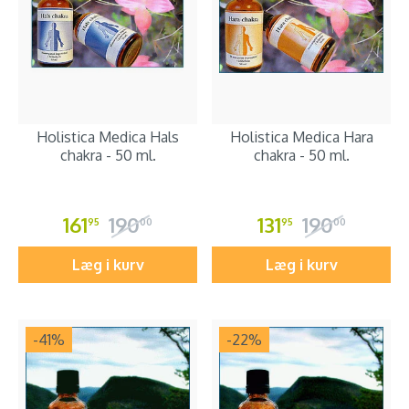
Holistica Medica Hals
Holistica Medica Hara
chakra - 50 ml.
chakra - 50 ml.
161
190
131
190
95
00
95
00
Læg i kurv
Læg i kurv
-41
%
-22
%