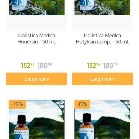
Holistica Medica
Holistica Medica
Honersin - 50 ml.
Hotyksin comp. - 50 ml.
152
180
152
180
95
00
95
00
Læg i kurv
Læg i kurv
-22
%
-15
%