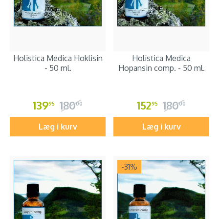
Holistica Medica Hoklisin
Holistica Medica
- 50 ml.
Hopansin comp. - 50 ml.
139
180
152
180
95
00
95
00
Læg i kurv
Læg i kurv
-31
%