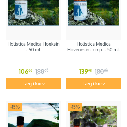
Holistica Medica Hoeksin
Holistica Medica
- 50 ml.
Hovenesin comp. - 50 ml.
106
180
139
180
00
00
95
00
Læg i kurv
Læg i kurv
-15
%
-15
%