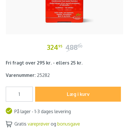
324
488
95
00
Fri fragt over 295 kr. - ellers 25 kr.
Varenummer:
25282
Læg i kurv
På lager - 1-3 dages levering
Gratis
vareprøver
og
bonusgave