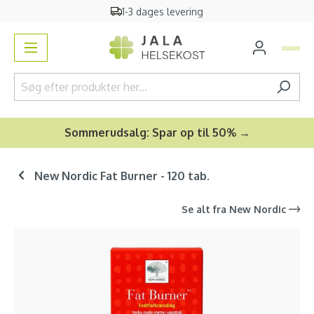
1-3 dages levering
vedindhold
Sommerudsalg: Spar op til 50% →
New Nordic Fat Burner - 120 tab.
Se alt fra
New Nordic
Spring over billedgalleri
-33
%