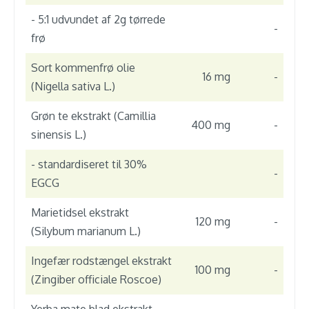
- 5:1 udvundet af 2g tørrede
-
frø
Sort kommenfrø olie
16 mg
-
(Nigella sativa L.)
Grøn te ekstrakt (Camillia
400 mg
-
sinensis L.)
- standardiseret til 30%
-
EGCG
Marietidsel ekstrakt
120 mg
-
(Silybum marianum L.)
Ingefær rodstængel ekstrakt
100 mg
-
(Zingiber officiale Roscoe)