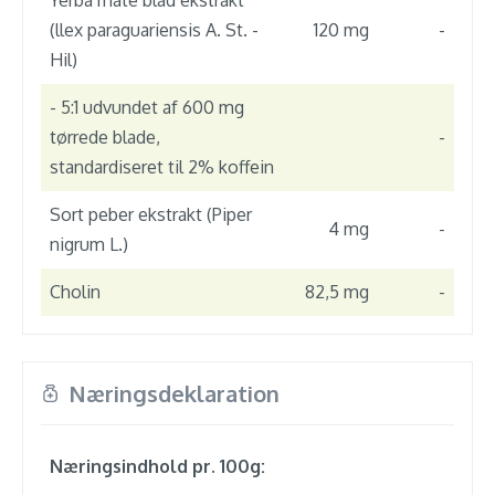
Yerba mate blad ekstrakt
(llex paraguariensis A. St. -
120 mg
-
Hil)
- 5:1 udvundet af 600 mg
tørrede blade,
-
standardiseret til 2% koffein
Sort peber ekstrakt (Piper
4 mg
-
nigrum L.)
Cholin
82,5 mg
-
Næringsdeklaration
Næringsindhold pr. 100g: