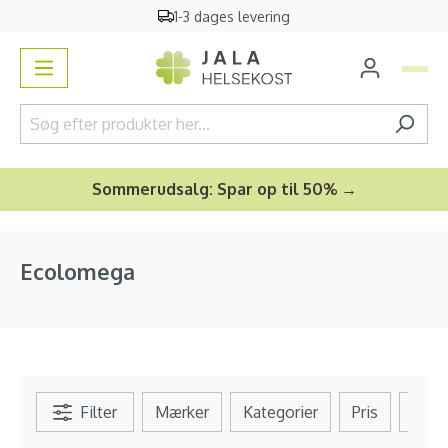
1-3 dages levering
vedindhold
Sommerudsalg: Spar op til 50% →
Ecolomega
Filter
Mærker
Kategorier
Pris
Bedø