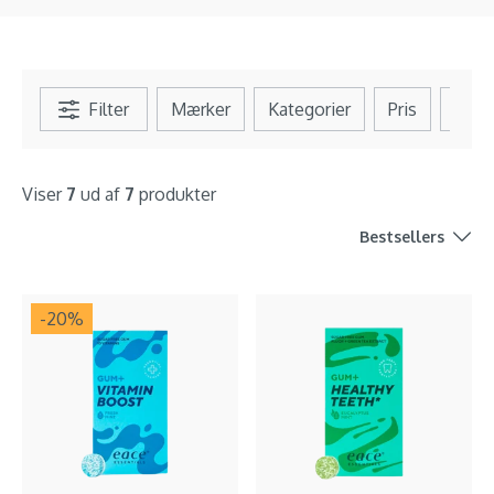
Filter
Mærker
Kategorier
Pris
Se al
Viser
7
ud af
7
produkter
Bestsellers
-20
%