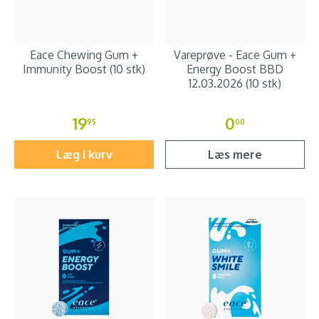
Eace Chewing Gum +
Vareprøve - Eace Gum +
Immunity Boost (10 stk)
Energy Boost BBD
12.03.2026 (10 stk)
19
0
95
00
Læg i kurv
Læs mere