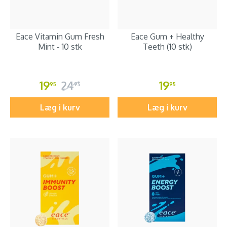
Eace Vitamin Gum Fresh
Eace Gum + Healthy
Mint - 10 stk
Teeth (10 stk)
19
24
19
95
95
95
Læg i kurv
Læg i kurv