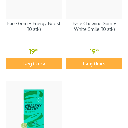
Eace Gum + Energy Boost
Eace Chewing Gum +
(10 stk)
White Smile (10 stk)
19
19
95
95
Læg i kurv
Læg i kurv