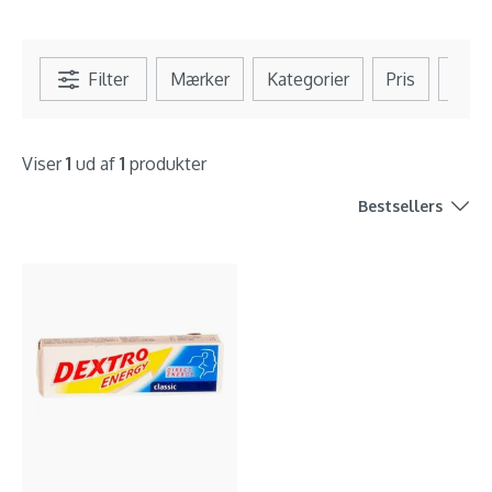
Filter
Mærker
Kategorier
Pris
Se al
Viser
1
ud af
1
produkter
Bestsellers