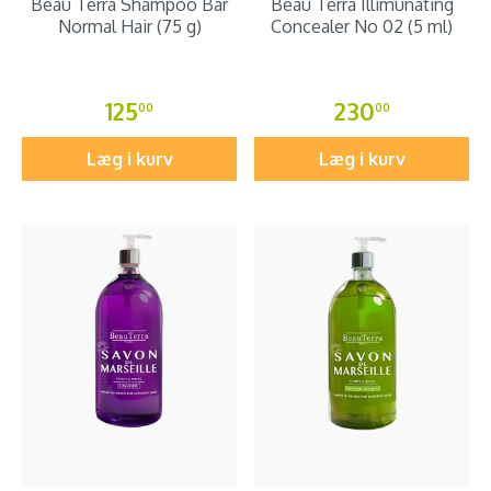
Beau Terra Shampoo Bar
Beau Terra Illimunating
Normal Hair (75 g)
Concealer No 02 (5 ml)
125
230
00
00
Læg i kurv
Læg i kurv