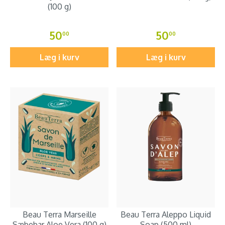
(100 g)
50
50
00
00
Læg i kurv
Læg i kurv
Beau Terra Marseille
Beau Terra Aleppo Liquid
Sæbebar Aloe Vera (100 g)
Soap (500 ml)