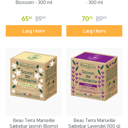
Blossom - 300 ml
- 300 ml
65
89
70
89
95
95
95
00
Læg i kurv
Læg i kurv
Beau Terra Marseille
Beau Terra Marseille
Sæbebar Jasmin Blomst
Sæbebar Lavendel (100 g)