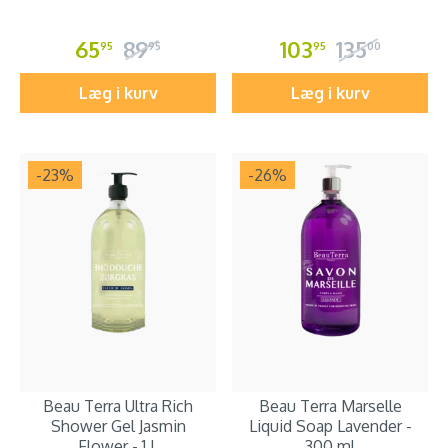
65
89
103
135
95
95
95
00
Læg i kurv
Læg i kurv
-23
%
-26
%
Beau Terra Ultra Rich
Beau Terra Marselle
Shower Gel Jasmin
Liquid Soap Lavender -
Flower - 1 L
300 ml