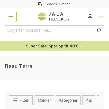
Gratis
vareprøver
og
bonusgave
vedindhold
Super Sale: Spar op til 40% →
Beau Terra
Filter
Mærker
Kategorier
Pris
Se al