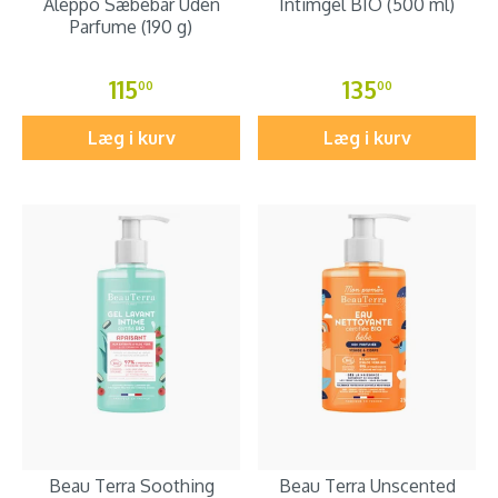
Aleppo Sæbebar Uden
Intimgel BIO (500 ml)
Parfume (190 g)
115
135
00
00
Læg i kurv
Læg i kurv
Beau Terra Soothing
Beau Terra Unscented