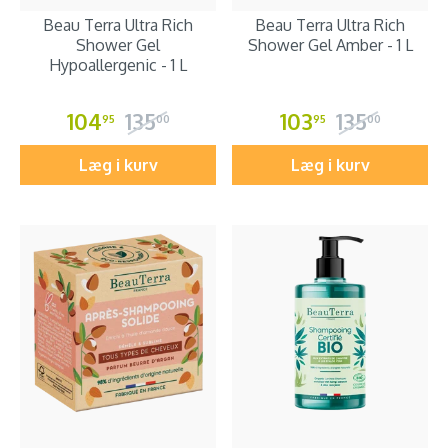
Beau Terra Ultra Rich
Beau Terra Ultra Rich
Shower Gel
Shower Gel Amber - 1 L
Hypoallergenic - 1 L
104
135
103
135
95
00
95
00
Læg i kurv
Læg i kurv