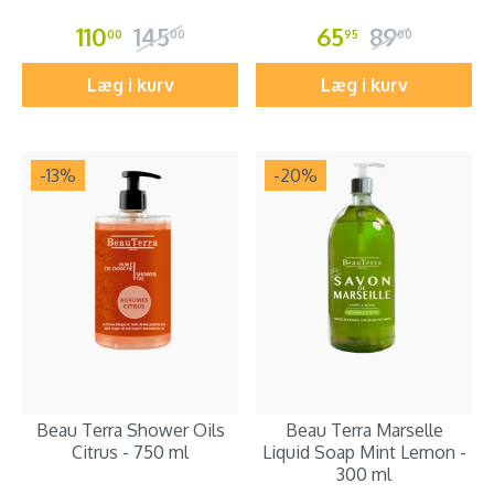
110
145
65
89
00
00
95
00
Læg i kurv
Læg i kurv
-13
%
-20
%
Beau Terra Shower Oils
Beau Terra Marselle
Citrus - 750 ml
Liquid Soap Mint Lemon -
300 ml