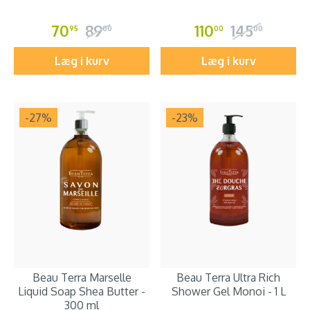
70
89
110
145
95
00
00
00
Læg i kurv
Læg i kurv
-27
%
-23
%
Beau Terra Marselle
Beau Terra Ultra Rich
Liquid Soap Shea Butter -
Shower Gel Monoi - 1 L
300 ml