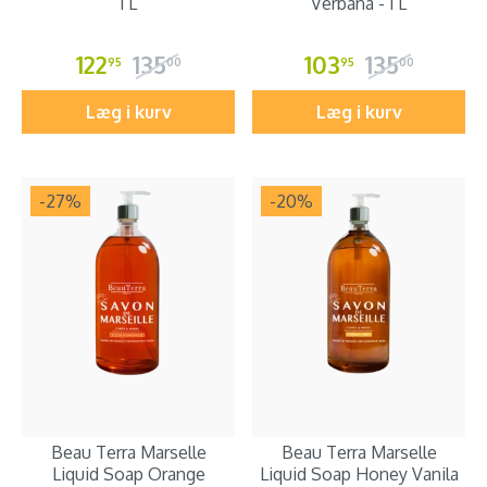
1 L
Verbana - 1 L
122
135
103
135
95
00
95
00
Læg i kurv
Læg i kurv
-27
%
-20
%
Beau Terra Marselle
Beau Terra Marselle
Liquid Soap Orange
Liquid Soap Honey Vanila