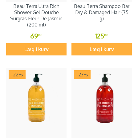
Beau Terra Ultra Rich
Beau Terra Shampoo Bar
Shower Gel Douche
Dry & Damaged Hair (75
Surgras Fleur De Jasmin
g)
(200 ml)
69
125
00
00
Læg i kurv
Læg i kurv
-22
%
-23
%