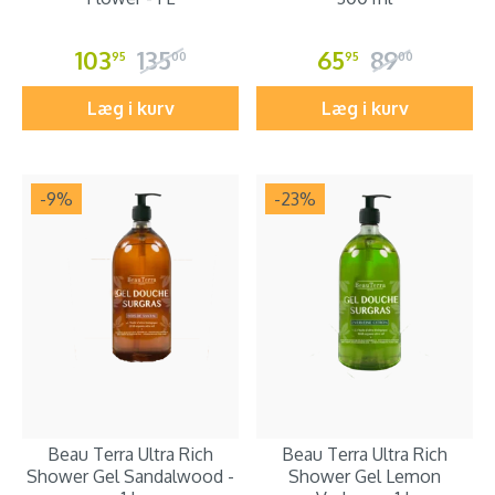
103
135
65
89
95
00
95
00
Læg i kurv
Læg i kurv
-9
%
-23
%
Beau Terra Ultra Rich
Beau Terra Ultra Rich
Shower Gel Sandalwood -
Shower Gel Lemon