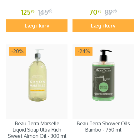
125
145
70
89
95
00
95
00
Læg i kurv
Læg i kurv
-20
%
-24
%
Beau Terra Marselle
Beau Terra Shower Oils
Liquid Soap Ultra Rich
Bambo - 750 ml
Sweet Almon Oil - 300 ml