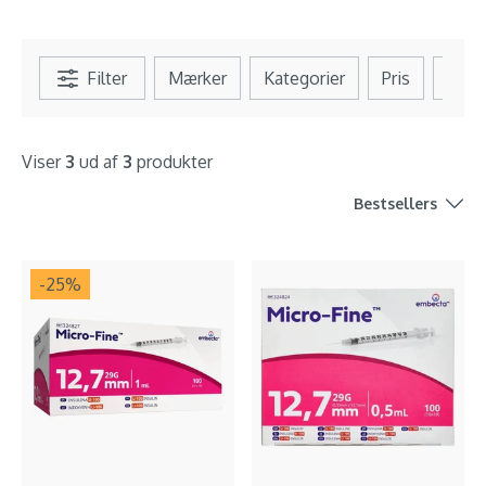
Filter
Mærker
Kategorier
Pris
Se al
Viser
3
ud af
3
produkter
Bestsellers
-25
%