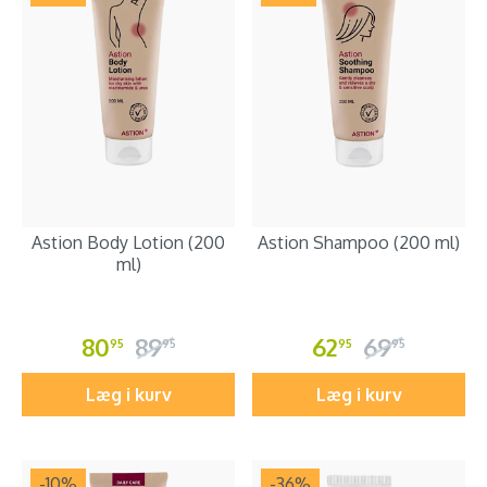
Astion Body Lotion (200
Astion Shampoo (200 ml)
ml)
80
89
62
69
95
95
95
95
Læg i kurv
Læg i kurv
-10
%
-36
%