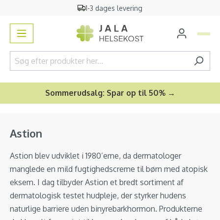
1-3 dages levering
vedindhold
Sommerudsalg: Spar op til 50% →
Astion
Astion blev udviklet i 1980’erne, da dermatologer
manglede en mild fugtighedscreme til børn med atopisk
eksem. I dag tilbyder Astion et bredt sortiment af
dermatologisk testet hudpleje, der styrker hudens
naturlige barriere uden binyrebarkhormon. Produkterne