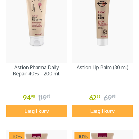
Astion Pharma Daily
Astion Lip Balm (30 ml)
Repair 40% - 200 ml.
94
119
62
69
95
95
95
95
Læg i kurv
Læg i kurv
-10
%
-10
%