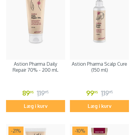
Astion Pharma Daily
Astion Pharma Scalp Cure
Repair 70% - 200 ml.
(150 ml)
89
119
99
119
95
95
95
95
Læg i kurv
Læg i kurv
-21
%
-10
%