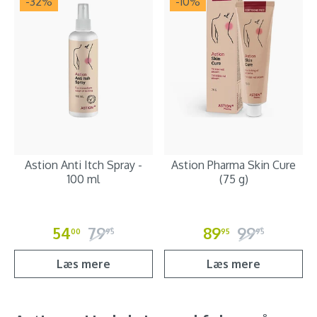
-32
%
-10
%
Astion Anti Itch Spray -
Astion Pharma Skin Cure
100 ml
(75 g)
54
79
89
99
00
95
95
95
Læs mere
Læs mere