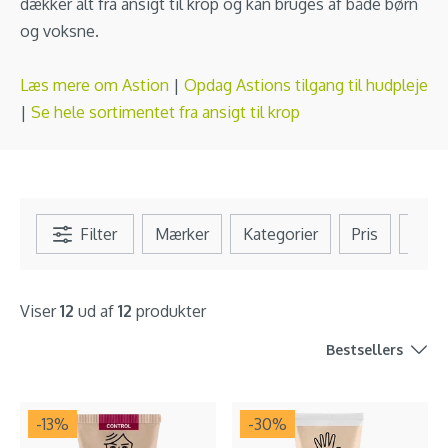
dækker alt fra ansigt til krop og kan bruges af både børn
og voksne.
Læs mere om Astion
|
Opdag Astions tilgang til hudpleje
|
Se hele sortimentet fra ansigt til krop
Filter
Mærker
Kategorier
Pris
Se al
Viser
12
ud af
12
produkter
Bestsellers
-13
%
-30
%