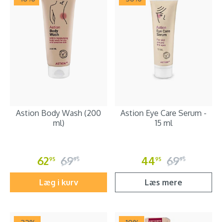
Astion Body Wash (200
Astion Eye Care Serum -
ml)
15 ml
62
69
44
69
95
95
95
95
Læg i kurv
Læs mere