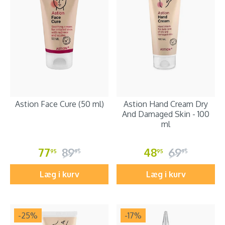
Astion Face Cure (50 ml)
Astion Hand Cream Dry
And Damaged Skin - 100
ml
77
89
48
69
95
95
95
95
Læg i kurv
Læg i kurv
-25
%
-17
%