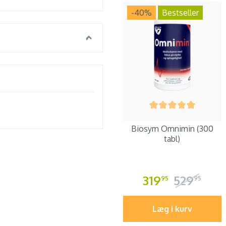
-40
%
Bestseller
Biosym Omnimin (300
tabl)
319
529
95
95
Læg i kurv