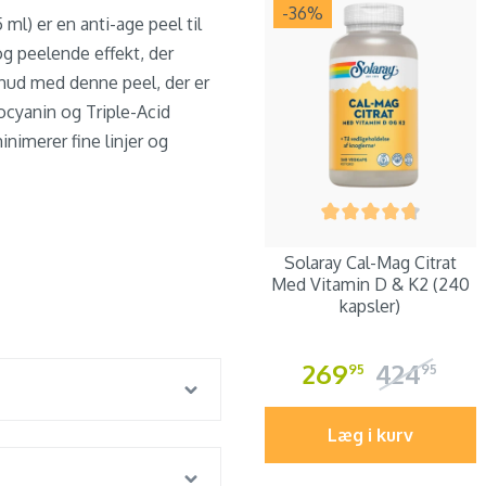
-36
%
ml) er en anti-age peel til
og peelende effekt, der
 hud med denne peel, der er
cocyanin og Triple-Acid
imerer fine linjer og
Solaray Cal-Mag Citrat
Med Vitamin D & K2 (240
kapsler)
269
424
95
95
Læg i kurv