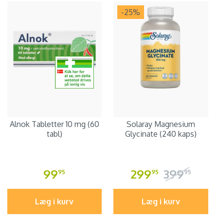
-25
%
Alnok Tabletter 10 mg (60
Solaray Magnesium
tabl)
Glycinate (240 kaps)
99
299
399
95
95
95
Læg i kurv
Læg i kurv