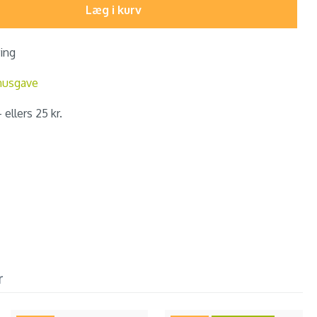
Læg i kurv
ring
nusgave
 ellers 25 kr.
r