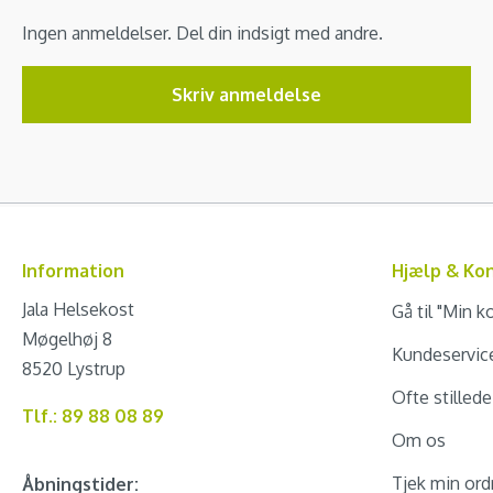
Ingen anmeldelser. Del din indsigt med andre.
Skriv anmeldelse
Information
Hjælp & Ko
Jala Helsekost
Gå til "Min k
Møgelhøj 8
Kundeservic
8520 Lystrup
Ofte stilled
Tlf.: 89 88 08 89
Om os
Tjek min ord
Åbningstider: