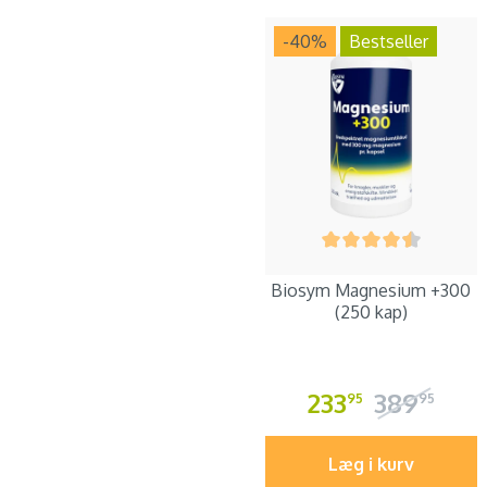
-40
%
Bestseller
Biosym Magnesium +300
(250 kap)
233
389
95
95
Læg i kurv