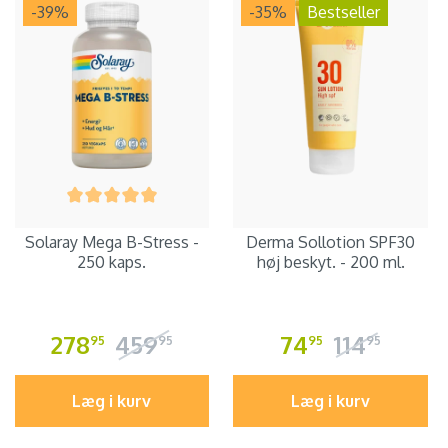
-39
%
-35
%
Bestseller
Solaray Mega B-Stress -
Derma Sollotion SPF30
250 kaps.
høj beskyt. - 200 ml.
278
459
74
114
95
95
95
95
Læg i kurv
Læg i kurv