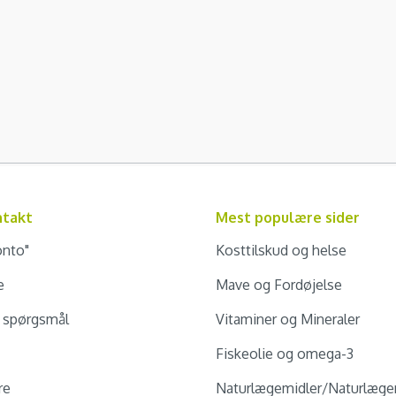
ntakt
Mest populære sider
onto"
Kosttilskud og helse
e
Mave og Fordøjelse
e spørgsmål
Vitaminer og Mineraler
Fiskeolie og omega-3
re
Naturlægemidler/Naturlæge