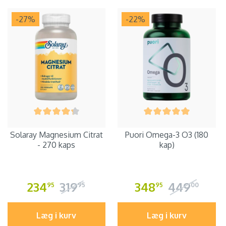
-27
%
-22
%
Solaray Magnesium Citrat
Puori Omega-3 O3 (180
- 270 kaps
kap)
234
319
348
449
95
95
95
00
Læg i kurv
Læg i kurv