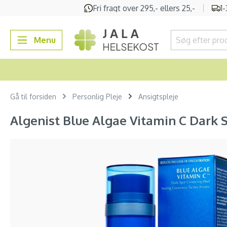
Fri fragt over 295,- ellers 25,-
1
 søgning
Gå til hovednavigation
Menu
Gå til forsiden
Personlig Pleje
Ansigtspleje
Algenist Blue Algae Vitamin C Dark S
Spring over billedgalleri