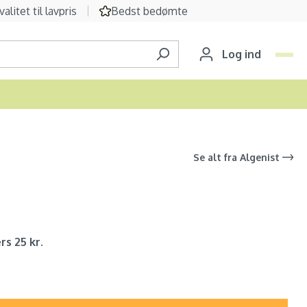
valitet til lavpris
Bedst bedømte
Log ind
Se alt fra
Algenist
rs 25 kr.