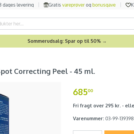
-3 dages levering
Gratis
vareprøver
og
bonusgave
K
Sommerudsalg: Spar op til 50% →
pot Correcting Peel - 45 ml.
685
00
Fri fragt over 295 kr. - elle
Varenummer:
03-99-139398