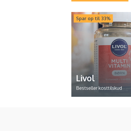
Spar op til 33%
Livol
Bestseller kosttilskud