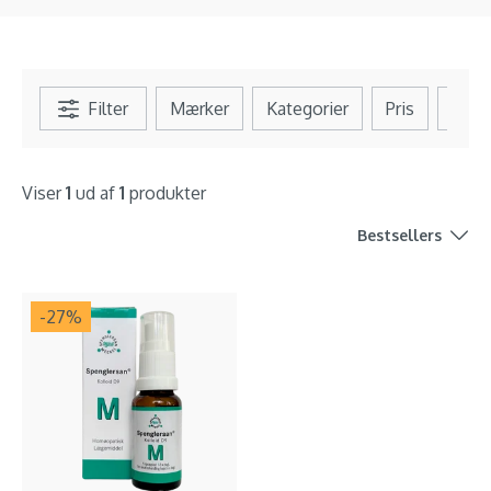
Filter
Mærker
Kategorier
Pris
Se al
Viser
1
ud af
1
produkter
Bestsellers
-27
%