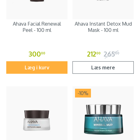
Ahava Facial Renewal
Ahava Instant Detox Mud
Peel - 100 ml
Mask - 100 ml
300
212
265
00
00
00
Læg i kurv
Læs mere
-10
%