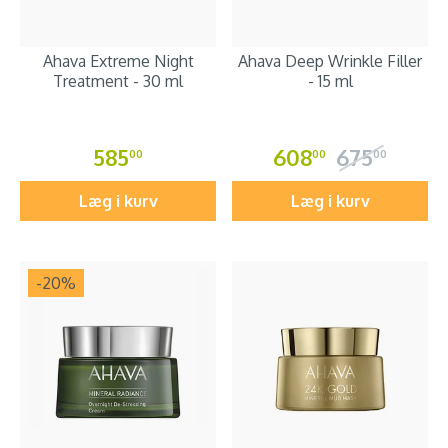
Ahava Extreme Night
Ahava Deep Wrinkle Filler
Treatment - 30 ml
- 15 ml
585
608
675
00
00
00
Læg i kurv
Læg i kurv
-20
%