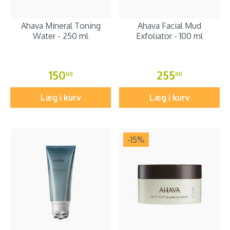
Ahava Mineral Toning
Ahava Facial Mud
Water - 250 ml
Exfoliator - 100 ml
150
255
00
00
Læg i kurv
Læg i kurv
-15
%