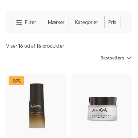
Filter
Mærker
Kategorier
Pris
Se al
Viser
16
ud af
16
produkter
Bestsellers
-18
%