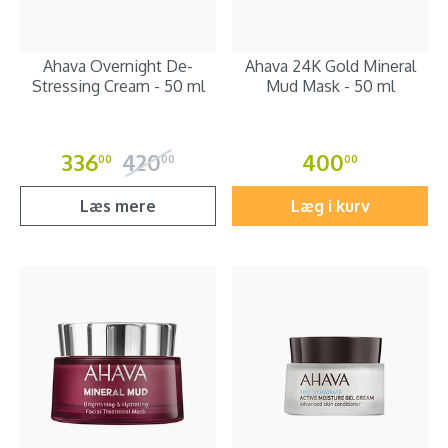
Ahava Overnight De-
Ahava 24K Gold Mineral
Stressing Cream - 50 ml
Mud Mask - 50 ml
336
420
400
00
00
00
Læs mere
Læg i kurv