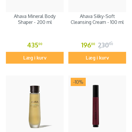
Ahava Mineral Body
Ahava Silky-Soft
Shaper - 200 ml
Cleansing Cream - 100 ml
435
196
230
00
00
00
Læg i kurv
Læg i kurv
-10
%