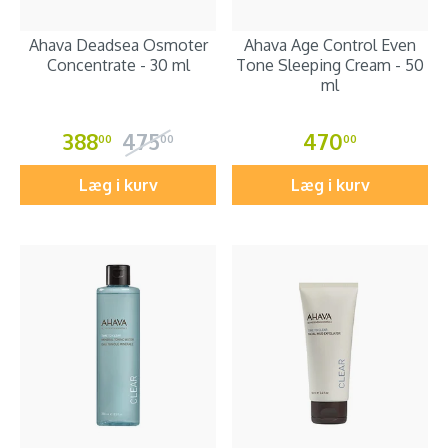
Ahava Deadsea Osmoter
Ahava Age Control Even
Concentrate - 30 ml
Tone Sleeping Cream - 50
ml
388
475
470
00
00
00
Læg i kurv
Læg i kurv