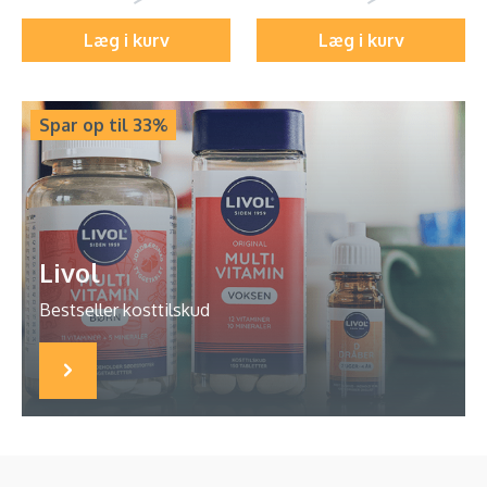
Læg i kurv
Læg i kurv
Spar op til 33%
Livol
Bestseller kosttilskud