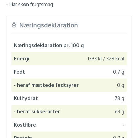
- Har skøn frugtsmag
Næringsdeklaration
Næringsdeklaration pr. 100 g
Energi
1393 kJ / 328 kcal
Fedt
0,7 g
- heraf mættede fedtsyrer
0 g
Kulhydrat
78 g
- heraf sukkerarter
63 g
Kostfibre
-