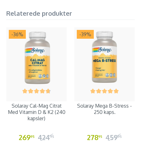
Relaterede produkter
-36
%
-39
%
Solaray Cal-Mag Citrat
Solaray Mega B-Stress -
Med Vitamin D & K2 (240
250 kaps.
kapsler)
269
424
278
459
95
95
95
95