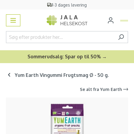
1-3 dages levering
vedindhold
Sommerudsalg: Spar op til 50% →
Yum Earth Vingummi Frugtsmag Ø - 50 g.
Se alt fra
Yum Earth
Spring over billedgalleri
-32
%