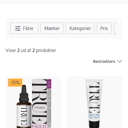
Filter
Mærker
Kategorier
Pris
Se al
Viser
2
ud af
2
produkter
Bestsellers
-15
%