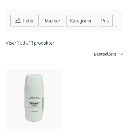
Filter
Mærker
Kategorier
Pris
Se al
Viser
1
ud af
1
produkter
Bestsellers