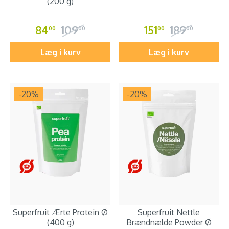
(200 g)
84
109
151
189
00
00
00
00
Læg i kurv
Læg i kurv
-20
%
-20
%
Superfruit Ærte Protein Ø
Superfruit Nettle
(400 g)
Brændnælde Powder Ø