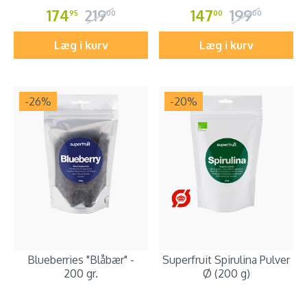
174
219
147
199
95
00
00
00
Læg i kurv
Læg i kurv
-26
%
-20
%
Blueberries "Blåbær" -
Superfruit Spirulina Pulver
200 gr.
Ø (200 g)