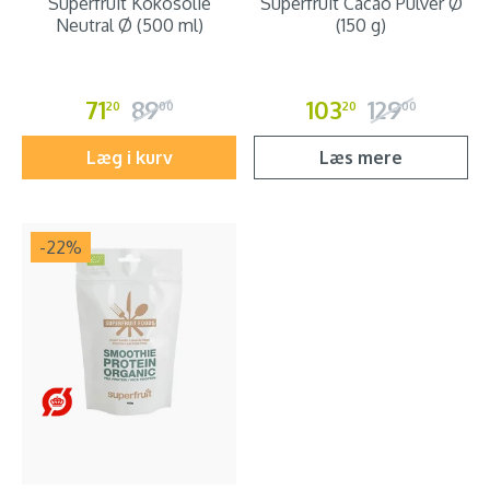
Superfruit Kokosolie
Superfruit Cacao Pulver Ø
Neutral Ø (500 ml)
(150 g)
71
89
103
129
20
00
20
00
Læg i kurv
Læs mere
-22
%