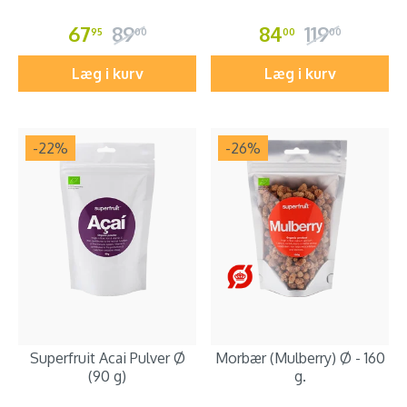
67
89
84
119
95
00
00
00
Læg i kurv
Læg i kurv
-22
%
-26
%
Superfruit Acai Pulver Ø
Morbær (Mulberry) Ø - 160
(90 g)
g.