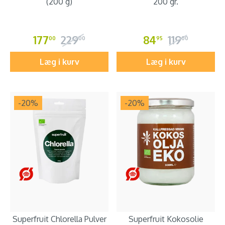
(200 g)
200 gr.
177
229
84
119
00
00
95
00
Læg i kurv
Læg i kurv
-20
%
-20
%
Superfruit Chlorella Pulver
Superfruit Kokosolie