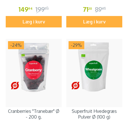
149
199
71
89
94
00
20
00
Læg i kurv
Læg i kurv
-24
%
-29
%
Cranberries "Tranebær" Ø
Superfruit Hvedegræs
- 200 g.
Pulver Ø (100 g)