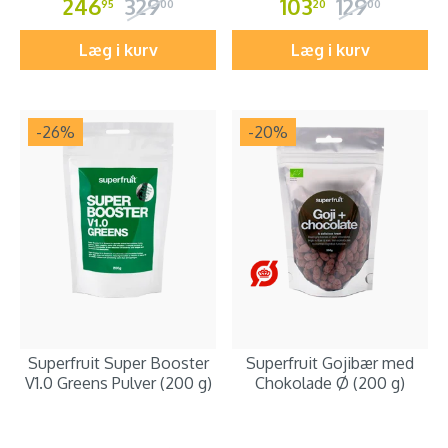
246
329
103
129
95
00
20
00
Læg i kurv
Læg i kurv
-26
%
-20
%
Superfruit Super Booster
Superfruit Gojibær med
V1.0 Greens Pulver (200 g)
Chokolade Ø (200 g)