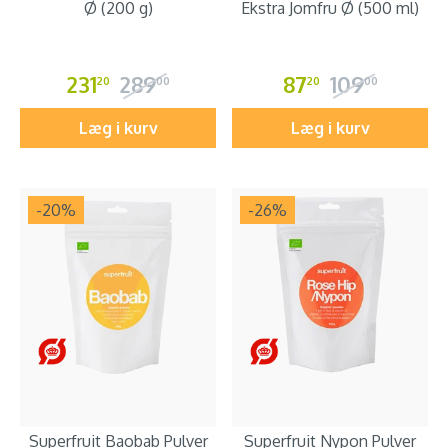
Ø (200 g)
Ekstra Jomfru Ø (500 ml)
231
289
87
109
20
00
20
00
Læg i kurv
Læg i kurv
-20
%
-26
%
Superfruit Baobab Pulver
Superfruit Nypon Pulver