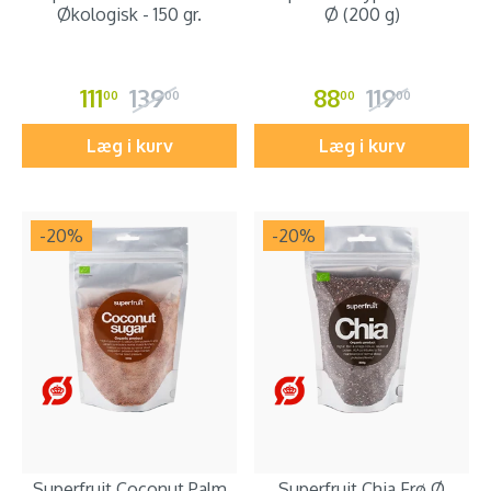
Økologisk - 150 gr.
Ø (200 g)
111
139
88
119
00
00
00
00
Læg i kurv
Læg i kurv
-20
%
-20
%
Superfruit Coconut Palm
Superfruit Chia Frø Ø