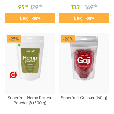
95
129
135
169
00
00
20
00
Læg i kurv
Læg i kurv
-25
%
-20
%
Superfruit Hemp Protein
Superfruit Gojibær (160 g)
Powder Ø (500 g)