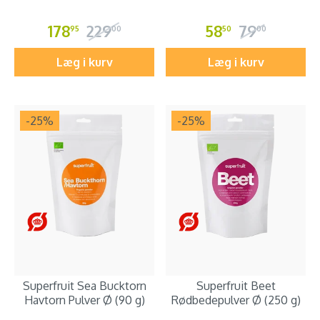
178
229
58
79
95
00
50
00
Læg i kurv
Læg i kurv
-25
%
-25
%
Superfruit Sea Bucktorn
Superfruit Beet
Havtorn Pulver Ø (90 g)
Rødbedepulver Ø (250 g)