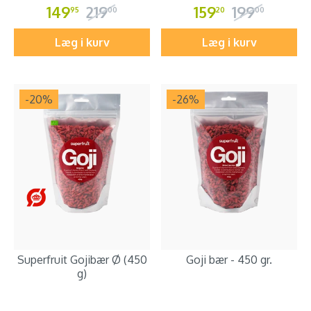
149
219
159
199
95
00
20
00
Læg i kurv
Læg i kurv
-20
%
-26
%
Superfruit Gojibær Ø (450
Goji bær - 450 gr.
g)