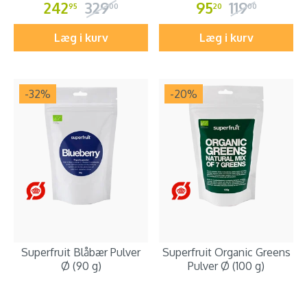
242
329
95
119
95
00
20
00
Læg i kurv
Læg i kurv
-32
%
-20
%
Superfruit Blåbær Pulver
Superfruit Organic Greens
Ø (90 g)
Pulver Ø (100 g)