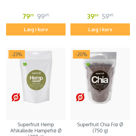
79
99
39
59
20
00
00
00
Læg i kurv
Læg i kurv
-23
%
-20
%
Superfruit Hemp
Superfruit Chia Frø Ø
Afskallede Hampefrø Ø
(750 g)