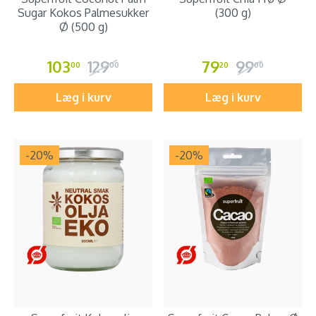
Sugar Kokos Palmesukker
(300 g)
Ø (500 g)
103
129
79
99
00
00
20
00
Læg i kurv
Læg i kurv
-20
%
-20
%