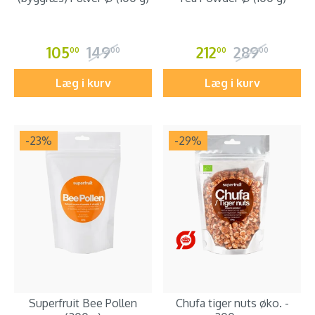
105
149
212
289
00
00
00
00
Læg i kurv
Læg i kurv
-23
%
-29
%
Superfruit Bee Pollen
Chufa tiger nuts øko. -