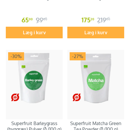
65
99
175
219
00
00
20
00
Læg i kurv
Læg i kurv
-30
%
-27
%
Superfruit Barleygrass
Superfruit Matcha Green
(byggræs) Pulver Ø (100 g)
Tea Powder Ø (100 g)