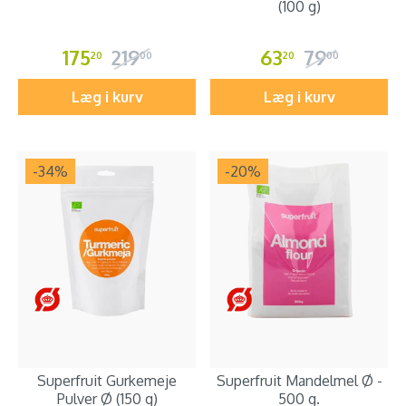
(100 g)
175
219
63
79
20
00
20
00
Læg i kurv
Læg i kurv
-34
%
-20
%
Superfruit Gurkemeje
Superfruit Mandelmel Ø -
Pulver Ø (150 g)
500 g.