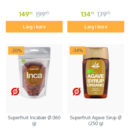
149
199
134
179
95
00
95
00
Læg i kurv
Læg i kurv
-20
%
-34
%
Superfruit Incabær Ø (160
Superfruit Agave Sirup Ø
g)
(250 g)