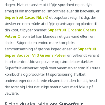
dagen. Hvis du ønsker at tilføje sprødhed og en dyb
smag til din morgenmad, smoothies eller dit bagværk, er
Superfruit Cacao Nibs Ø
et populært valg. Til dig, der
ønsker en nem måde at tilføje grøntsager og planter til
din kost, tilbyder brandet
Superfruit Organic Greens
Pulver Ø
, som let kan blandes i et glas vand eller i en
shake. Søger du en endnu mere kompleks
sammensætning af grønne ingredienser, er
Superfruit
Super Booster V1.0 Greens Pulver
en velkendt variant
i sortimentet. Udover pulvere og tørrede bær dækker
Superfruit-universet også over varemærker som Kultures
kombucha og produkter til sportsnæring, hvilket
understreger deres brede ekspertise inden for alt, hvad
der rører sig i det naturlige madunivers med fokus på
velvære.
5 ting du skal vide om Superfruit