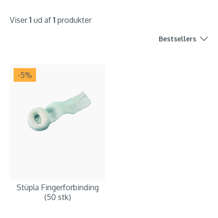
Viser
1
ud af
1
produkter
Bestsellers
-5
%
Stüpla Fingerforbinding
(50 stk)