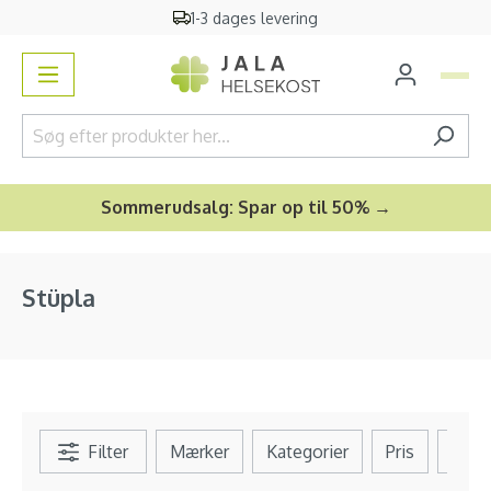
1-3 dages levering
vedindhold
Sommerudsalg: Spar op til 50% →
Stüpla
Filter
Mærker
Kategorier
Pris
Se al