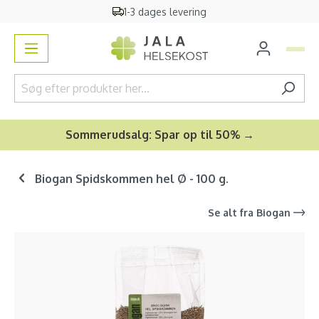
1-3 dages levering
vedindhold
Sommerudsalg: Spar op til 50% →
Biogan Spidskommen hel Ø - 100 g.
Se alt fra
Biogan
Spring over billedgalleri