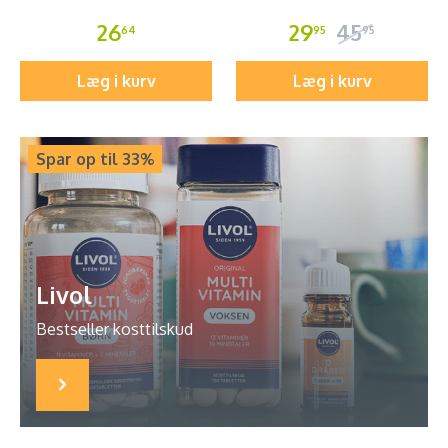
26
29
45
64
95
95
Læg i kurv
Læg i kurv
Spar op til 33%
Livol
Bestseller kosttilskud