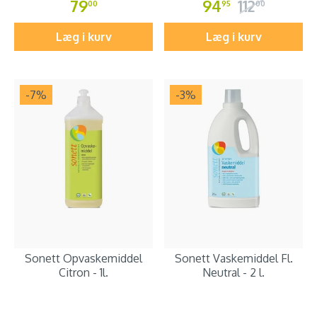
79
94
112
00
95
00
Læg i kurv
Læg i kurv
-7
%
-3
%
Sonett Opvaskemiddel
Sonett Vaskemiddel Fl.
Citron - 1l.
Neutral - 2 l.