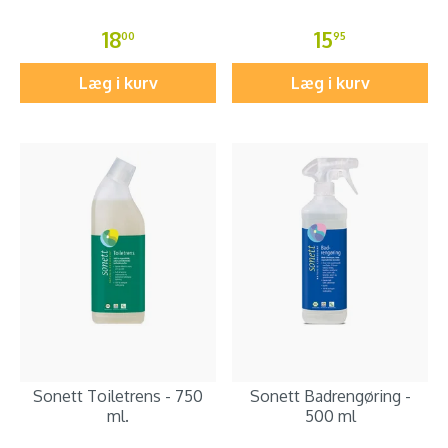
18
15
00
95
Læg i kurv
Læg i kurv
Sonett Toiletrens - 750
Sonett Badrengøring -
ml.
500 ml