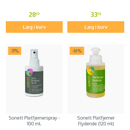
28
33
00
50
Læg i kurv
Læg i kurv
-11
%
-16
%
Sonett Pletfjernerspray -
Sonett Pletfjerner
100 ml.
Flydende (120 ml)