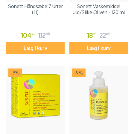
Sonett Håndsæbe 7 Urter
Sonett Vaskemiddel
(1 l)
Uld/Silke Oliven - 120 ml
104
112
18
22
95
00
95
00
Læg i kurv
Læg i kurv
-9
%
-9
%