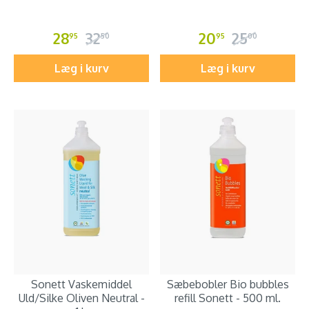
28
32
20
25
95
50
95
00
Læg i kurv
Læg i kurv
Sonett Vaskemiddel
Sæbebobler Bio bubbles
Uld/Silke Oliven Neutral -
refill Sonett - 500 ml.