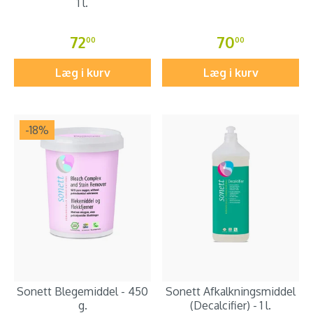
1 l.
72
70
00
00
Læg i kurv
Læg i kurv
-18
%
Sonett Blegemiddel - 450
Sonett Afkalkningsmiddel
g.
(Decalcifier) - 1 l.