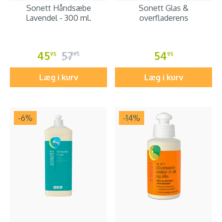
Sonett Håndsæbe
Sonett Glas &
Lavendel - 300 ml.
overfladerens
45
57
54
95
95
95
Læg i kurv
Læg i kurv
-6
%
-14
%