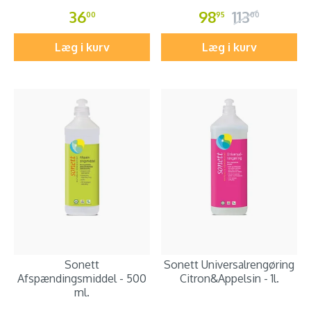
36
98
113
00
95
00
Læg i kurv
Læg i kurv
Sonett
Sonett Universalrengøring
Afspændingsmiddel - 500
Citron&Appelsin - 1l.
ml.