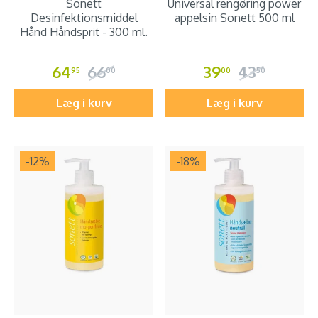
Sonett
Universal rengøring power
Desinfektionsmiddel
appelsin Sonett 500 ml
Hånd Håndsprit - 300 ml.
64
66
39
43
95
00
00
50
Læg i kurv
Læg i kurv
-12
%
-18
%