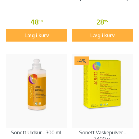
48
28
00
95
Læg i kurv
Læg i kurv
-4
%
Sonett Uldkur - 300 ml.
Sonett Vaskepulver -
2400 g.