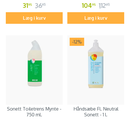
31
36
104
112
95
50
95
00
Læg i kurv
Læg i kurv
-12
%
Sonett Toiletrens Mynte -
Håndsæbe Fl. Neutral
750 ml.
Sonett - 1 l.