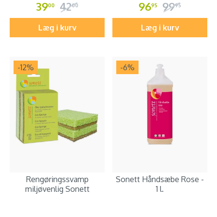
39
42
96
99
00
00
95
95
Læg i kurv
Læg i kurv
-12
%
-6
%
Rengøringssvamp
Sonett Håndsæbe Rose -
miljøvenlig Sonett
1 l.