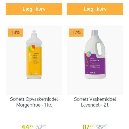
Læg i kurv
Læg i kurv
-14
%
-12
%
Sonett Opvaskemiddel
Sonett Vaskemiddel
Morgenfrue - 1 ltr.
Lavendel - 2 l.
44
52
87
99
95
00
95
95