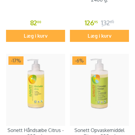
82
126
132
00
95
00
Læg i kurv
Læg i kurv
-17
%
-6
%
Sonett Håndsæbe Citrus -
Sonett Opvaskemiddel