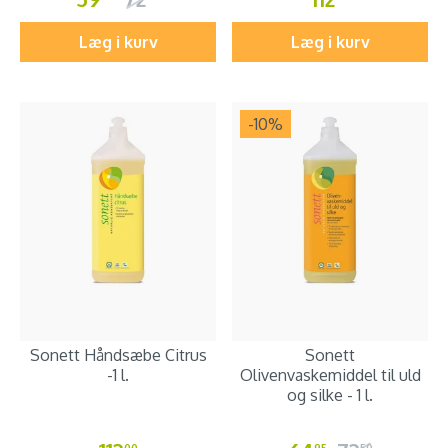
Læg i kurv
Læg i kurv
-10
%
Sonett Håndsæbe Citrus
Sonett
-1 l.
Olivenvaskemiddel til uld
og silke - 1 l.