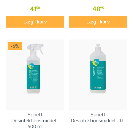
41
48
50
95
Læg i kurv
Læg i kurv
-6
%
Sonett
Sonett
Desinfektionsmiddel -
Desinfektionsmiddel - 1 L.
500 ml