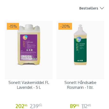
Bestsellers
-15
%
-20
%
Sonett Vaskemiddel Fl.
Sonett Håndsæbe
Lavendel - 5 l.
Rosmarin - 1 ltr.
202
239
89
112
95
00
95
00