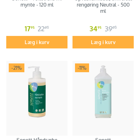
mynte - 120 ml
rengøring Neutral - 500
ml
17
22
34
39
95
00
95
00
Læg i kurv
Læg i kurv
-21
%
-11
%
Sonett Håndsæbe
Sonett