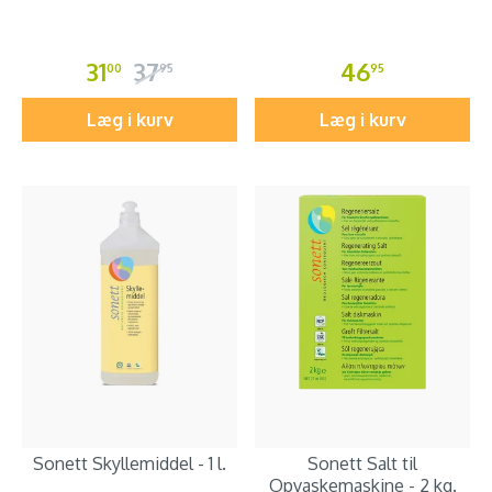
31
37
46
00
95
95
Læg i kurv
Læg i kurv
Sonett Skyllemiddel - 1 l.
Sonett Salt til
Opvaskemaskine - 2 kg.