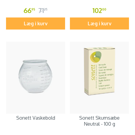
66
71
102
95
25
00
Læg i kurv
Læg i kurv
Sonett Vaskebold
Sonett Skumsæbe
Neutral - 100 g