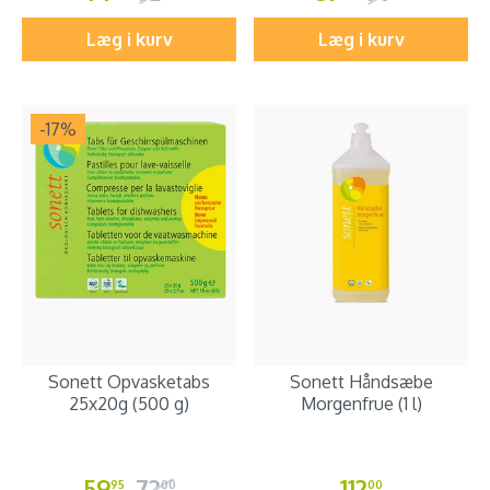
Læg i kurv
Læg i kurv
-17
%
Sonett Opvasketabs
Sonett Håndsæbe
25x20g (500 g)
Morgenfrue (1 l)
59
72
112
95
00
00