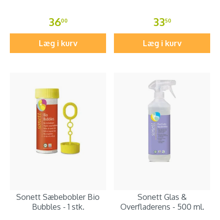
36
33
00
50
Læg i kurv
Læg i kurv
Sonett Sæbebobler Bio
Sonett Glas &
Bubbles - 1 stk.
Overfladerens - 500 ml.