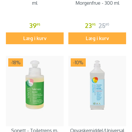
ml
Morgenfrue - 300 ml
39
23
25
95
95
50
Læg i kurv
Læg i kurv
-18
%
-10
%
Sonett - Toiletrens m.
Opvaskemiddel/Universal