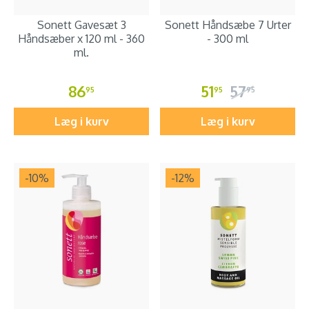
Sonett Gavesæt 3
Sonett Håndsæbe 7 Urter
Håndsæber x 120 ml - 360
- 300 ml
ml.
86
51
57
95
95
95
Læg i kurv
Læg i kurv
-10
%
-12
%