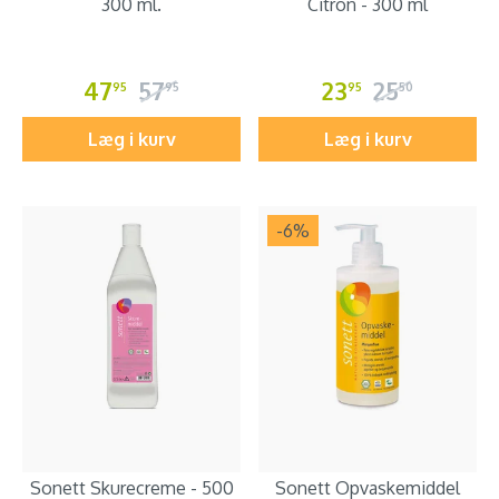
300 ml.
Citron - 300 ml
47
57
23
25
95
95
95
50
Læg i kurv
Læg i kurv
-6
%
Sonett Skurecreme - 500
Sonett Opvaskemiddel