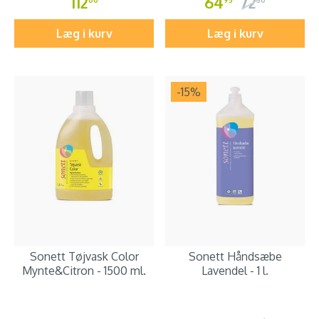
112
64
72
00
95
50
Læg i kurv
Læg i kurv
-15
%
Sonett Tøjvask Color
Sonett Håndsæbe
Mynte&Citron - 1500 ml.
Lavendel - 1 l.