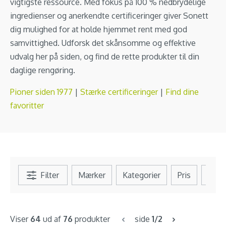
vigtigste ressource. Med fokus på 100 % nedbrydelige
ingredienser og anerkendte certificeringer giver Sonett
dig mulighed for at holde hjemmet rent med god
samvittighed. Udforsk det skånsomme og effektive
udvalg her på siden, og find de rette produkter til din
daglige rengøring.
Pioner siden 1977
|
Stærke certificeringer
|
Find dine
favoritter
Filter
Mærker
Kategorier
Pris
Se al
Viser
64
ud af
76
produkter
side
1/2