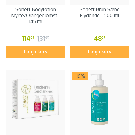
Sonett Bodylotion
Sonett Brun Sæbe
Myrte/Orangeblomst -
Flydende - 500 ml
145 ml
114
131
48
95
00
95
Læg i kurv
Læg i kurv
-10
%