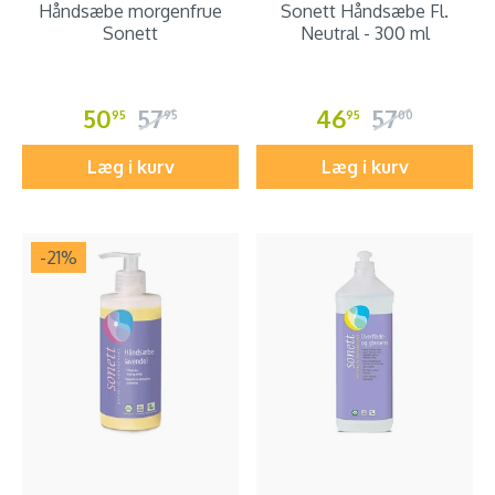
Håndsæbe morgenfrue
Sonett Håndsæbe Fl.
Sonett
Neutral - 300 ml
50
57
46
57
95
95
95
00
Læg i kurv
Læg i kurv
-21
%