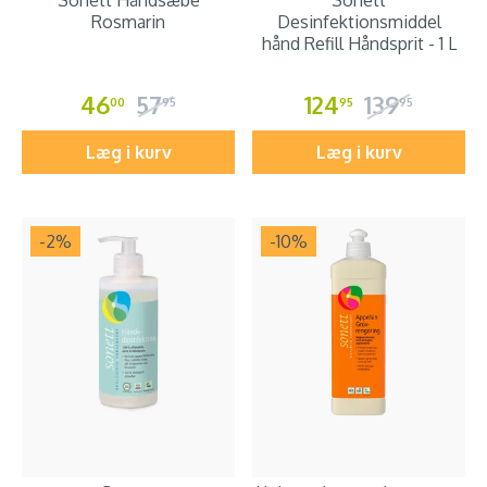
Rosmarin
Desinfektionsmiddel
hånd Refill Håndsprit - 1 L
46
57
124
139
00
95
95
95
Læg i kurv
Læg i kurv
-2
%
-10
%