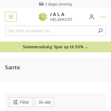
1-3 dages levering
vedindhold
Sommerudsalg: Spar op til 50% →
Sante
Filter
Se alle