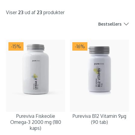
Viser
23
ud af
23
produkter
Bestsellers
-15
%
-16
%
Pureviva Fiskeolie
Pureviva B12 Vitamin 9µg
Omega-3 2000 mg (180
(90 tab)
kaps)