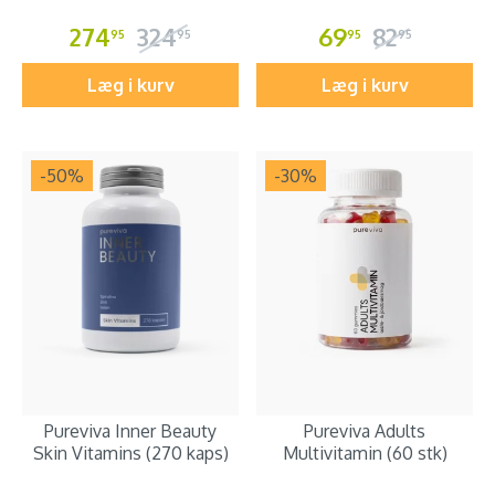
274
324
69
82
95
95
95
95
Læg i kurv
Læg i kurv
-50
%
-30
%
Pureviva Inner Beauty
Pureviva Adults
Skin Vitamins (270 kaps)
Multivitamin (60 stk)