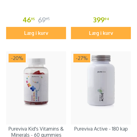
46
69
399
95
95
94
Læg i kurv
Læg i kurv
-20
%
-27
%
Pureviva Kid's Vitamins &
Pureviva Active - 180 kap
Minerals - 60 gummies