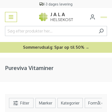
1-3 dages levering
vedindhold
Sommerudsalg: Spar op til 50% →
Pureviva Vitaminer
Filter
Mærker
Kategorier
Formål og b