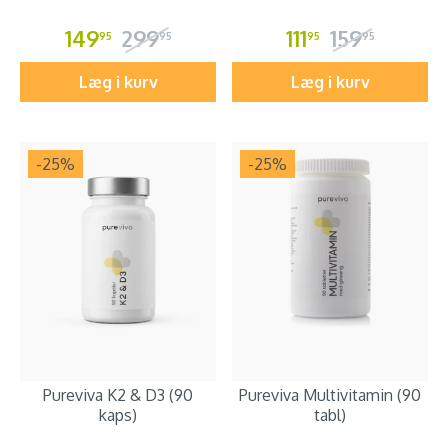
149
299
111
159
95
95
95
95
Læg i kurv
Læg i kurv
-25
%
-25
%
Pureviva K2 & D3 (90
Pureviva Multivitamin (90
kaps)
tabl)