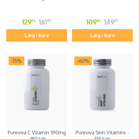
129
161
109
149
95
95
95
95
Læg i kurv
Læg i kurv
-15
%
-60
%
Pureviva C Vitamin 390mg
Pureviva Skin Vitamins -
- 180 tab
135 kap