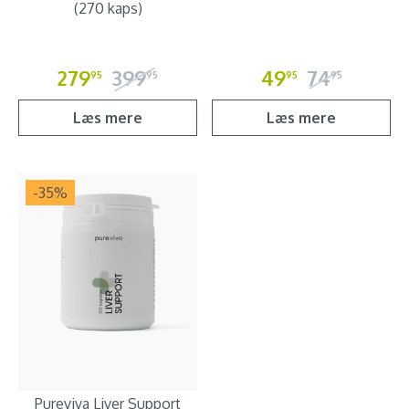
(270 kaps)
279
399
49
74
95
95
95
95
Læs mere
Læs mere
-35
%
Pureviva Liver Support