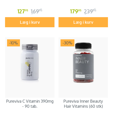
127
169
179
239
95
95
95
95
Læg i kurv
Læg i kurv
-10
%
-30
%
Pureviva C Vitamin 390mg
Pureviva Inner Beauty
- 90 tab.
Hair Vitamins (60 stk)