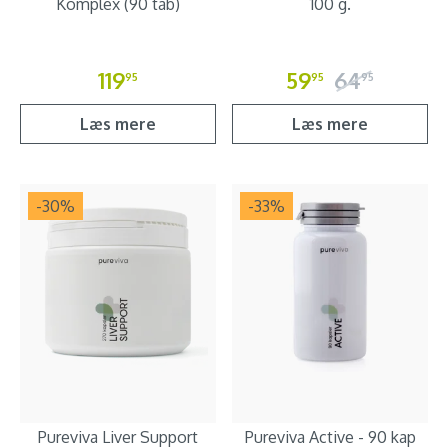
Komplex (90 tab)
100 g.
119
59
64
95
95
95
Læs mere
Læs mere
-30
%
-33
%
Pureviva Liver Support
Pureviva Active - 90 kap