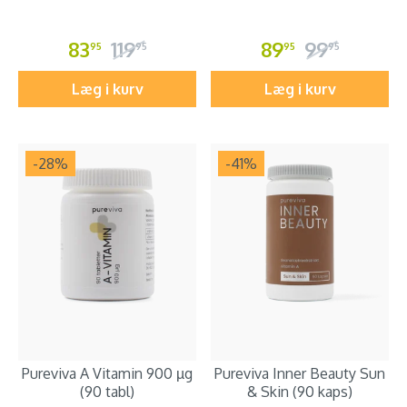
83
119
89
99
95
95
95
95
Læg i kurv
Læg i kurv
-28
%
-41
%
Pureviva A Vitamin 900 µg
Pureviva Inner Beauty Sun
(90 tabl)
& Skin (90 kaps)