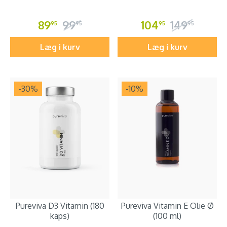
89
99
104
149
95
95
95
95
Læg i kurv
Læg i kurv
-30
%
-10
%
Pureviva D3 Vitamin (180
Pureviva Vitamin E Olie Ø
kaps)
(100 ml)