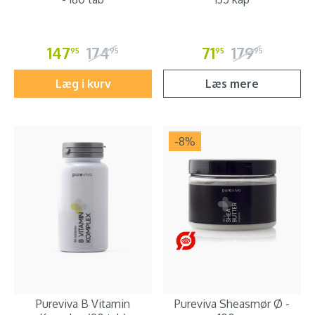
147
174
71
179
95
95
95
95
Læg i kurv
Læs mere
-8
%
Pureviva B Vitamin
Pureviva Sheasmør Ø -