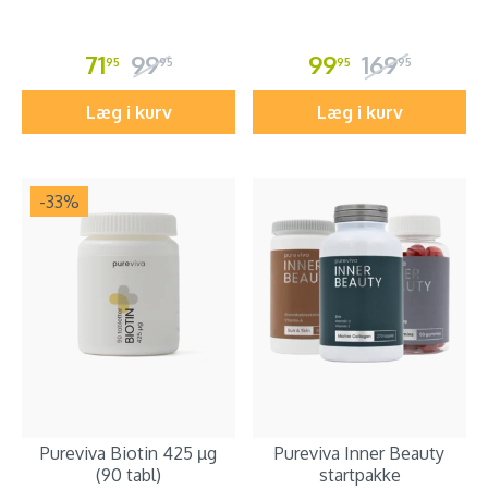
71
99
99
169
95
95
95
95
Læg i kurv
Læg i kurv
-33
%
Pureviva Biotin 425 µg
Pureviva Inner Beauty
(90 tabl)
startpakke