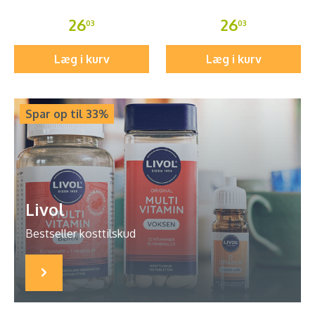
26
26
03
03
Læg i kurv
Læg i kurv
Spar op til 33%
Livol
Bestseller kosttilskud