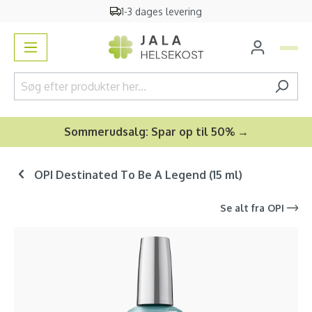
1-3 dages levering
vedindhold
Sommerudsalg: Spar op til 50% →
OPI Destinated To Be A Legend (15 ml)
Se alt fra
OPI
Spring over billedgalleri