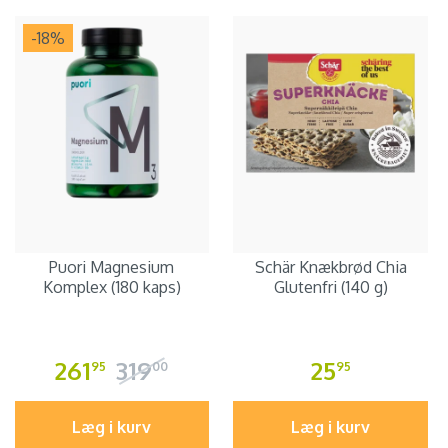
-18
%
Puori Magnesium
Schär Knækbrød Chia
Komplex (180 kaps)
Glutenfri (140 g)
261
319
25
95
00
95
Læg i kurv
Læg i kurv