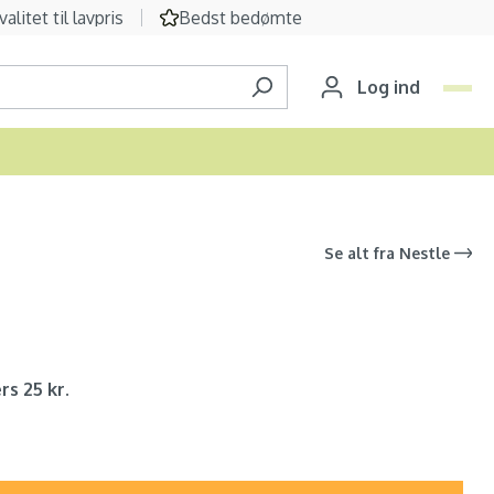
valitet til lavpris
Bedst bedømte
Log ind
Se alt fra
Nestle
rs 25 kr.