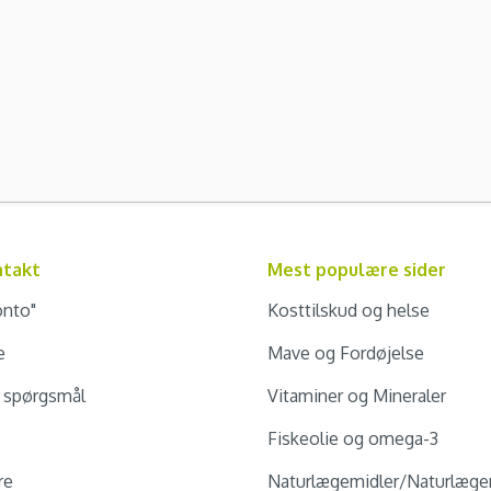
ntakt
Mest populære sider
onto"
Kosttilskud og helse
e
Mave og Fordøjelse
e spørgsmål
Vitaminer og Mineraler
Fiskeolie og omega-3
re
Naturlægemidler/Naturlæge