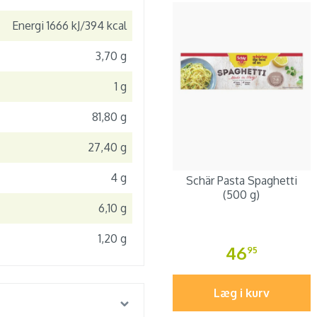
Energi 1666 kJ/394 kcal
3,70 g
1 g
81,80 g
27,40 g
4 g
Schär Pasta Spaghetti
(500 g)
6,10 g
1,20 g
46
95
Læg i kurv