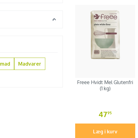
nmad
Madvarer
Freee Hvidt Mel Glutenfri
(1 kg)
47
95
Læg i kurv