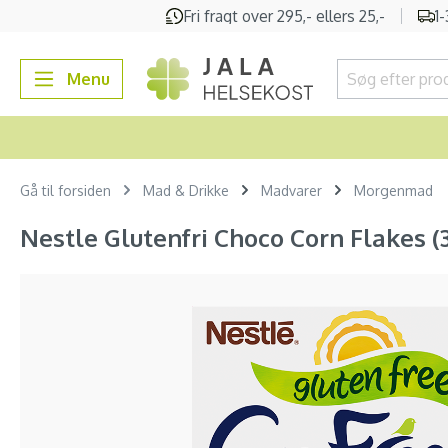
Fri fragt over 295,- ellers 25,-
1
 søgning
Gå til hovednavigation
Menu
Gå til forsiden
Mad & Drikke
Madvarer
Morgenmad
Nestle Glutenfri Choco Corn Flakes (
Spring over billedgalleri