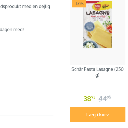
-13
%
adsprodukt med en dejlig
e dagen med!
Schär Pasta Lasagne (250
g)
38
44
95
95
Læg i kurv