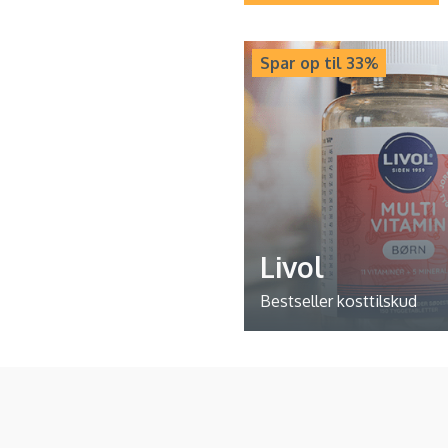
Spar op til 33%
Livol
Bestseller kosttilskud