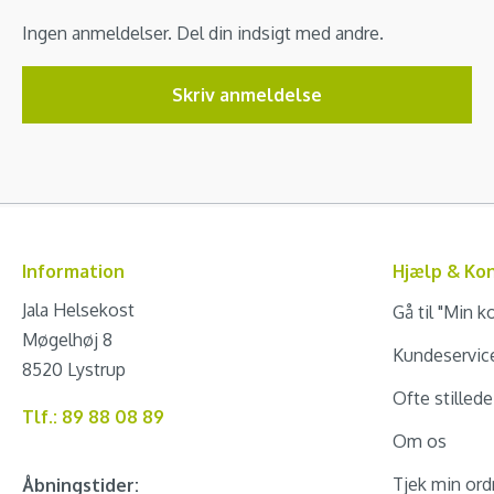
Ingen anmeldelser. Del din indsigt med andre.
Skriv anmeldelse
Information
Hjælp & Ko
Jala Helsekost
Gå til "Min k
Møgelhøj 8
Kundeservic
8520 Lystrup
Ofte stilled
Tlf.: 89 88 08 89
Om os
Tjek min ord
Åbningstider: