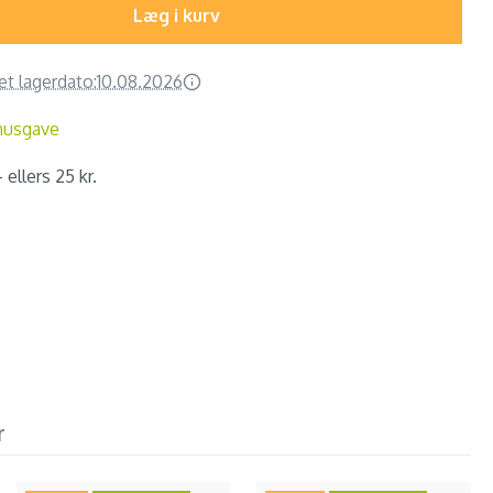
Læg i kurv
et lagerdato:
10.08.2026
nusgave
 ellers 25 kr.
r