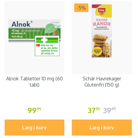
-5
%
Alnok Tabletter 10 mg (60
Schär Havrekager
tabl)
Glutenfri (150 g)
99
37
39
95
95
95
Læg i kurv
Læg i kurv