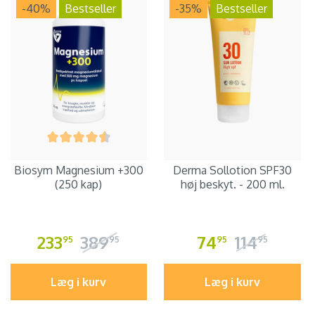
-40
%
Bestseller
-35
%
Bestseller
Biosym Magnesium +300
Derma Sollotion SPF30
(250 kap)
høj beskyt. - 200 ml.
233
389
74
114
95
95
95
95
Læg i kurv
Læg i kurv