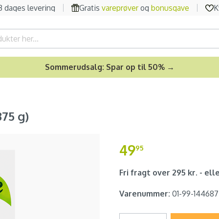
-3 dages levering
Gratis
vareprøver
og
bonusgave
K
Sommerudsalg: Spar op til 50% →
375 g)
49
95
Fri fragt over 295 kr. - elle
Varenummer:
01-99-144687