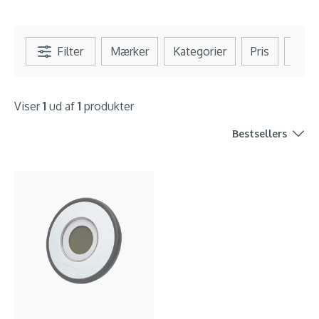
Filter
Mærker
Kategorier
Pris
Se al
Viser
1
ud af
1
produkter
Bestsellers