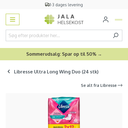
1-3 dages levering
vedindhold
Sommerudsalg: Spar op til 50% →
Libresse Ultra Long Wing Duo (24 stk)
Se alt fra
Libresse
Spring over billedgalleri
-16
%