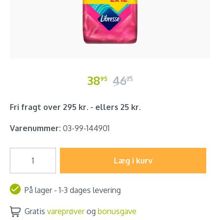
38
46
95
25
Fri fragt over 295 kr. - ellers 25 kr.
Varenummer:
03-99-144901
Læg i kurv
På lager - 1-3 dages levering
Gratis
vareprøver
og
bonusgave