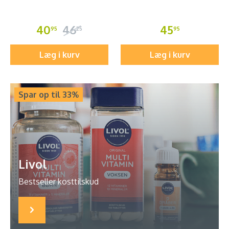
40
46
45
95
25
95
Læg i kurv
Læg i kurv
Spar op til 33%
Livol
Bestseller kosttilskud