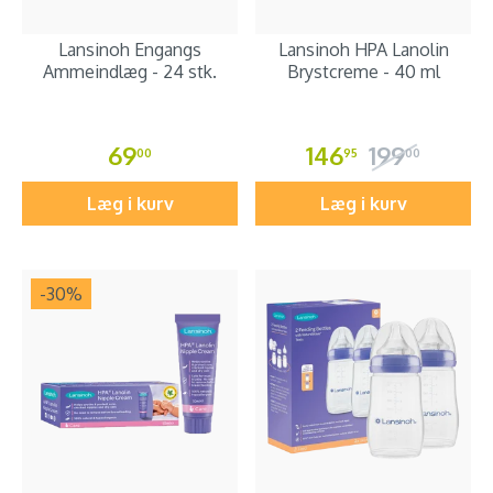
Lansinoh Engangs
Lansinoh HPA Lanolin
Ammeindlæg - 24 stk.
Brystcreme - 40 ml
69
146
199
00
95
00
Læg i kurv
Læg i kurv
-30
%