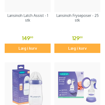
Lansinoh Latch Assist - 1
Lansinoh Fryseposer - 25
stk
stk
149
129
00
00
Læg i kurv
Læg i kurv