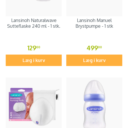
Lansinoh Naturalwave
Lansinoh Manuel
Sutteflaske 240 ml - 1 stk.
Brystpumpe - 1 stk
129
499
00
00
Læg i kurv
Læg i kurv