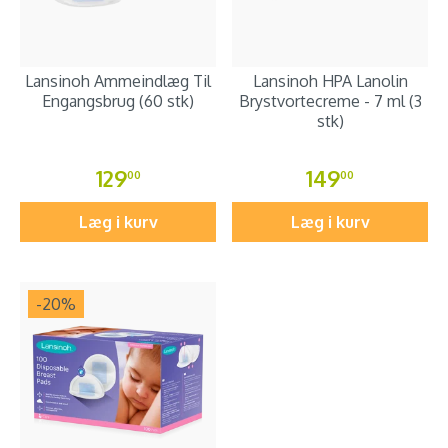
Lansinoh Ammeindlæg Til
Lansinoh HPA Lanolin
Engangsbrug (60 stk)
Brystvortecreme - 7 ml (3
stk)
129
149
00
00
Læg i kurv
Læg i kurv
-20
%