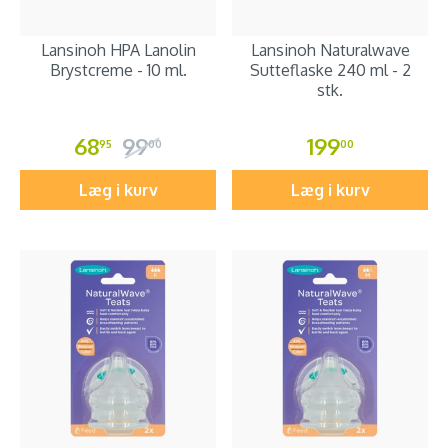
Lansinoh HPA Lanolin
Lansinoh Naturalwave
Brystcreme - 10 ml.
Sutteflaske 240 ml - 2
stk.
68
99
199
95
00
00
Læg i kurv
Læg i kurv