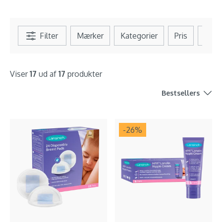
Filter
Mærker
Kategorier
Pris
Se al
Viser
17
ud af
17
produkter
Bestsellers
-26
%