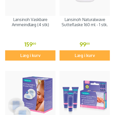
Lansinoh Vaskbare
Lansinoh Naturalwave
Ammeindlæg (4 stk)
Sutteflaske 160 ml - 1 stk.
159
99
00
00
Læg i kurv
Læg i kurv