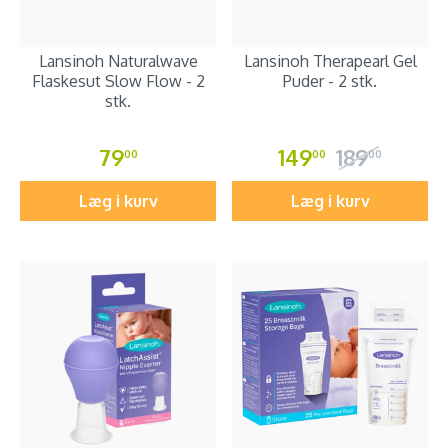
Lansinoh Naturalwave
Lansinoh Therapearl Gel
Flaskesut Slow Flow - 2
Puder - 2 stk.
stk.
79
149
189
00
00
00
Læg i kurv
Læg i kurv