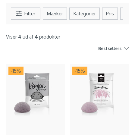
Filter
Mærker
Kategorier
Pris
Se al
Viser
4
ud af
4
produkter
Bestsellers
-15
%
-15
%