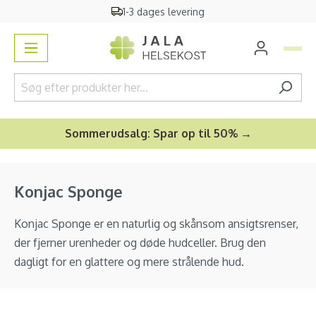
1-3 dages levering
vedindhold
Sommerudsalg: Spar op til 50% →
Konjac Sponge
Konjac Sponge er en naturlig og skånsom ansigtsrenser,
der fjerner urenheder og døde hudceller. Brug den
dagligt for en glattere og mere strålende hud.