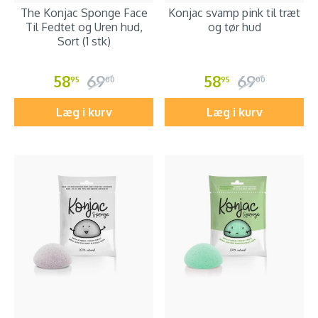
The Konjac Sponge Face
Konjac svamp pink til træt
Til Fedtet og Uren hud,
og tør hud
Sort (1 stk)
58
69
58
69
95
00
95
00
Læg i kurv
Læg i kurv