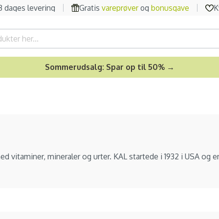
-3 dages levering
Gratis
vareprøver
og
bonusgave
K
Sommerudsalg: Spar op til 50% →
d vitaminer, mineraler og urter. KAL startede i 1932 i USA og e