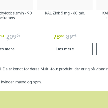
hylcobalamin - 90
KAL Zink 5 mg - 60 tab.
KAL
eltetabs.
t
0
209
78
89
94
95
00
95
æs mere
Læs mere
. De er kendt for deres Multi-four produkt, der er rig på vitami
de kvinder, mænd og børn.