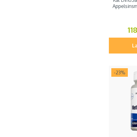
Kal DinoSa
Appelsinsm
11
Læ
-23
%