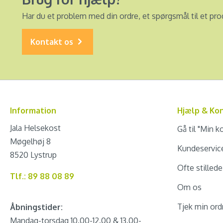
Har du et problem med din ordre, et spørgsmål til et pro
Kontakt os
Information
Hjælp & Ko
Jala Helsekost
Gå til "Min k
Møgelhøj 8
Kundeservic
8520 Lystrup
Ofte stilled
Tlf.: 89 88 08 89
Om os
Tjek min ord
Åbningstider:
Mandag-torsdag 10.00-12.00 & 13.00-