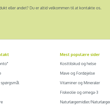
dukt eller andet? Du er altid velkommen til at kontakte os.
ntakt
Mest populære sider
onto"
Kosttilskud og helse
e
Mave og Fordøjelse
e spørgsmål
Vitaminer og Mineraler
Fiskeolie og omega-3
re
Naturlægemidler/Naturlæge