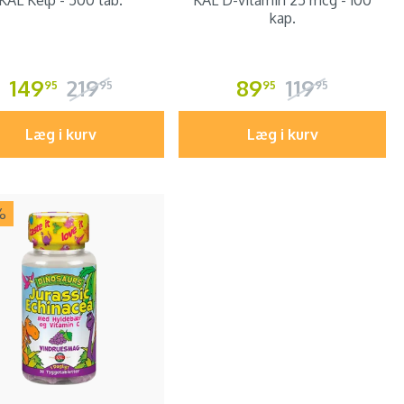
KAL Kelp - 500 tab.
KAL D-vitamin 25 mcg - 100
kap.
149
219
89
119
95
95
95
95
Læg i kurv
Læg i kurv
%