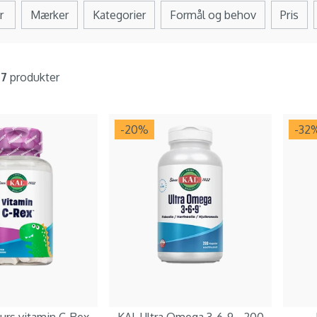
r
Mærker
Kategorier
Formål og behov
Pris
f
7
produkter
-20
%
-32