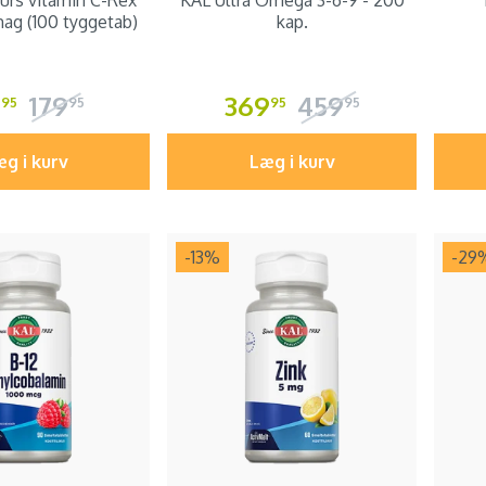
urs vitamin C-Rex
KAL Ultra Omega 3-6-9 - 200
ag (100 tyggetab)
kap.
8
179
369
459
95
95
95
95
g i kurv
Læg i kurv
-13
%
-29