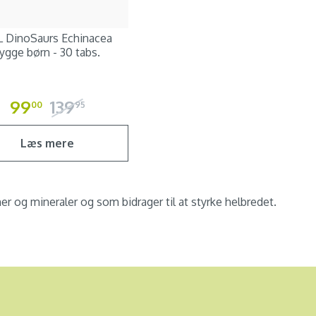
 DinoSaurs Echinacea
ygge børn - 30 tabs.
99
139
00
95
Læs mere
ner og mineraler og som bidrager til at styrke helbredet.