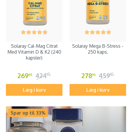
Solaray Cal-Mag Citrat
Solaray Mega B-Stress -
Med Vitamin D & K2 (240
250 kaps.
kapsler)
269
424
278
459
95
95
95
95
Læg i kurv
Læg i kurv
Spar op til 33%