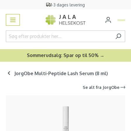
1-3 dages levering
vedindhold
Sommerudsalg: Spar op til 50% →
JorgObe Multi-Peptide Lash Serum (8 ml)
Se alt fra
JorgObe
Spring over billedgalleri
-15
%