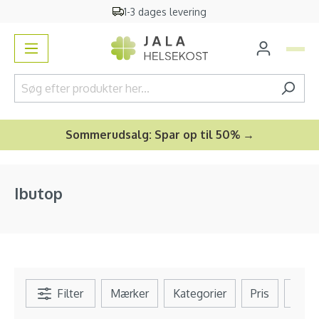
1-3 dages levering
vedindhold
Sommerudsalg: Spar op til 50% →
Ibutop
Filter
Mærker
Kategorier
Pris
Se al