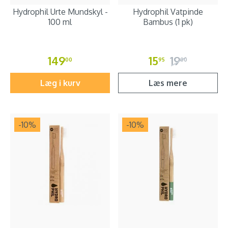
Hydrophil Urte Mundskyl -
Hydrophil Vatpinde
100 ml
Bambus (1 pk)
149
15
19
00
95
00
Læg i kurv
Læs mere
-10
%
-10
%