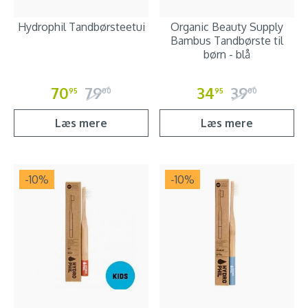
Hydrophil Tandbørsteetui
Organic Beauty Supply
Bambus Tandbørste til
børn - blå
70
79
34
39
95
00
95
00
Læs mere
Læs mere
-10
%
-10
%