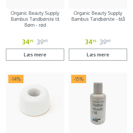
Organic Beauty Supply
Organic Beauty Supply
Bambus Tandbørste til
Bambus Tandbørste - blå
Børn - rød
34
39
34
39
95
00
95
00
Læs mere
Læs mere
-14
%
-15
%