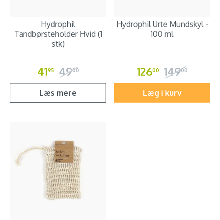
Hydrophil
Hydrophil Urte Mundskyl -
Tandbørsteholder Hvid (1
100 ml
stk)
41
49
126
149
95
00
00
00
Læs mere
Læg i kurv