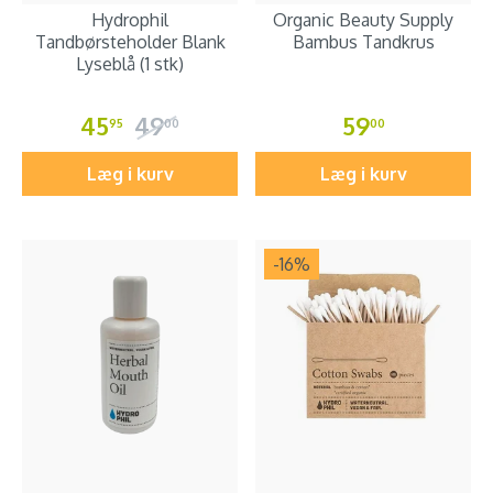
Hydrophil
Organic Beauty Supply
Tandbørsteholder Blank
Bambus Tandkrus
Lyseblå (1 stk)
45
49
59
95
00
00
Læg i kurv
Læg i kurv
-16
%