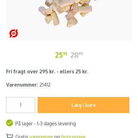
25
28
95
95
Fri fragt over 295 kr. - ellers 25 kr.
Varenummer:
21412
Læg i kurv
På lager - 1-3 dages levering
Gratis
vareprøver
og
bonusgave