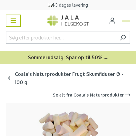
1-3 dages levering
vedindhold
Sommerudsalg: Spar op til 50% →
Coala's Naturprodukter Frugt Skumfiduser Ø -
100 g.
Se alt fra
Coala's Naturprodukter
Spring over billedgalleri
-10
%