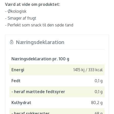
Værd at vide om produktet:
- Økologisk
- Smager af frugt
- Perfekt som snack til den søde tand
Næringsdeklaration
Næringsdeklaration pr. 100 g
Energi
1415 kj / 333 kcal
Fedt
0,1 g
- heraf mættede fedtsyrer
0,1 g
Kulhydrat
80,2 g
- heraf sukkerarter
68 g