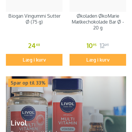
Biogan Vingummi Sutter
Økoladen ØkoMarie
Ø (75 g)
Mælkechokolade Bar Ø -
20 g
24
10
12
48
95
00
Læg i kurv
Læg i kurv
Spar op til 33%
Livol