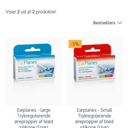
Viser
2
ud af
2
produkter
Bestsellers
-5
%
Earplanes - large
Earplanes - Small
Trykregulerende
Trykregulerende
ørepropper af blød
ørepropper af blød
silikone (1 par)
silikone (1 par)