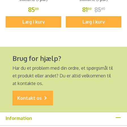
85
81
85
00
00
00
Læg i kurv
Læg i kurv
Brug for hjælp?
Har du et problem med din ordre, et spørgsmål til
et produkt eller andet? Du er altid velkommen til
at kontakte os.
Kontakt os
Information