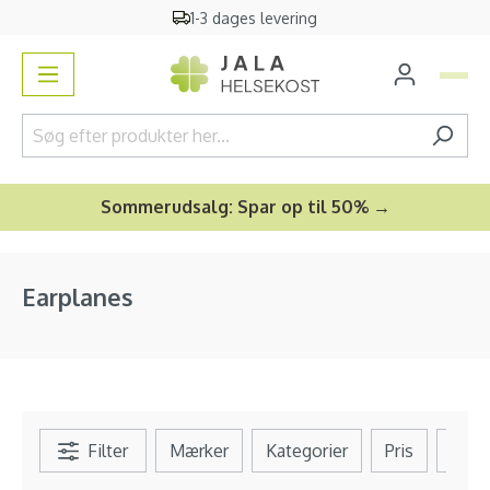
1-3 dages levering
vedindhold
Sommerudsalg: Spar op til 50% →
Earplanes
Filter
Mærker
Kategorier
Pris
Se al