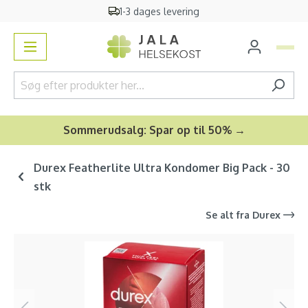
1-3 dages levering
vedindhold
Sommerudsalg: Spar op til 50% →
Durex Featherlite Ultra Kondomer Big Pack - 30
stk
Se alt fra
Durex
Spring over billedgalleri
-31
%