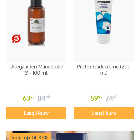
Urtegaarden Mandelolie
Protex Glidecreme (200
Ø - 100 ml.
ml)
63
84
59
74
95
00
95
95
Læg i kurv
Læg i kurv
Spar op til 33%