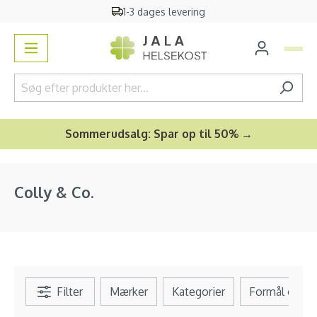
1-3 dages levering
vedindhold
Sommerudsalg: Spar op til 50% →
Colly & Co.
Filter
Mærker
Kategorier
Formål og b