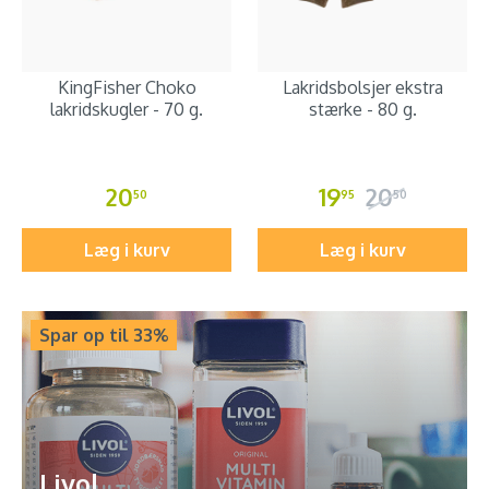
KingFisher Choko
Lakridsbolsjer ekstra
lakridskugler - 70 g.
stærke - 80 g.
20
19
20
50
95
50
Læg i kurv
Læg i kurv
Spar op til 33%
Livol