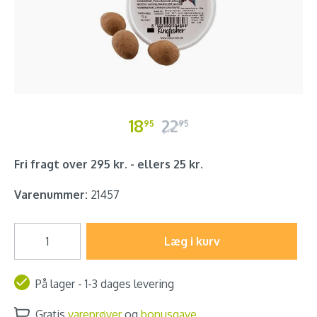
18
22
95
95
Fri fragt over 295 kr. - ellers 25 kr.
Varenummer:
21457
Læg i kurv
På lager - 1-3 dages levering
Gratis
vareprøver
og
bonusgave