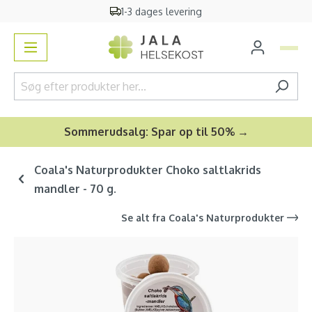
1-3 dages levering
vedindhold
Sommerudsalg: Spar op til 50% →
Coala's Naturprodukter Choko saltlakrids
mandler - 70 g.
Se alt fra
Coala's Naturprodukter
Spring over billedgalleri
-17
%