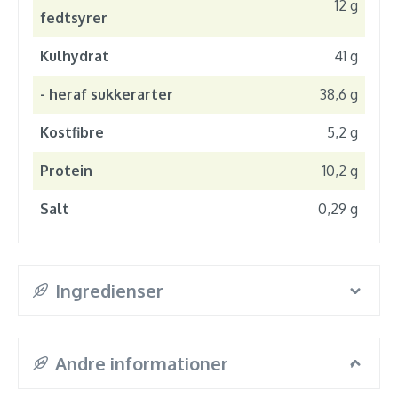
12 g
fedtsyrer
Kulhydrat
41 g
- heraf sukkerarter
38,6 g
Kostfibre
5,2 g
Protein
10,2 g
Salt
0,29 g
Ingredienser
Andre informationer