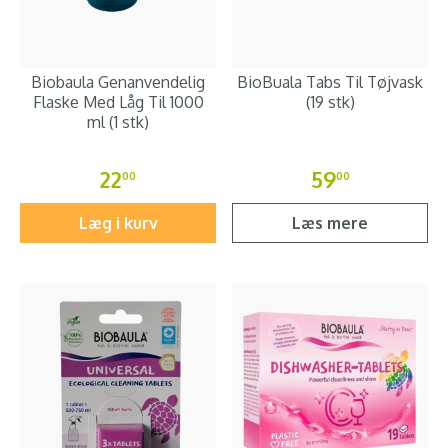
Biobaula Genanvendelig
BioBuala Tabs Til Tøjvask
Flaske Med Låg Til 1000
(19 stk)
ml (1 stk)
22
59
00
00
Læg i kurv
Læs mere